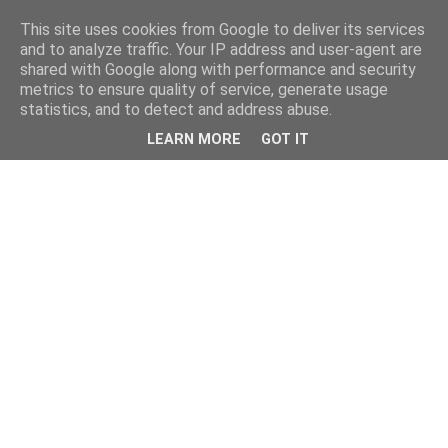
This site uses cookies from Google to deliver its services
and to analyze traffic. Your IP address and user-agent are
shared with Google along with performance and security
metrics to ensure quality of service, generate usage
statistics, and to detect and address abuse.
LEARN MORE
GOT IT