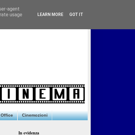
user-agent
erate usage
LEARN MORE
GOT IT
Office
Cinemozioni
In evidenza