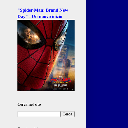
"Spider-Man: Brand New
Day" - Un nuovo inizio
Cerca nel sito