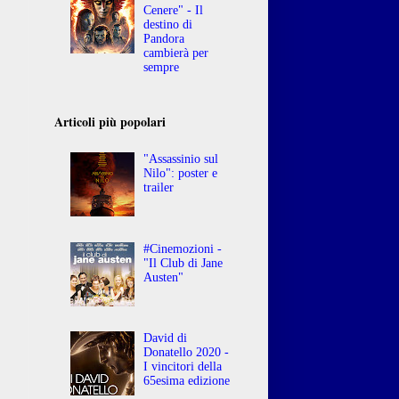
Cenere" - Il
destino di
Pandora
cambierà per
sempre
Articoli più popolari
"Assassinio sul
Nilo": poster e
trailer
#Cinemozioni -
"Il Club di Jane
Austen"
David di
Donatello 2020 -
I vincitori della
65esima edizione