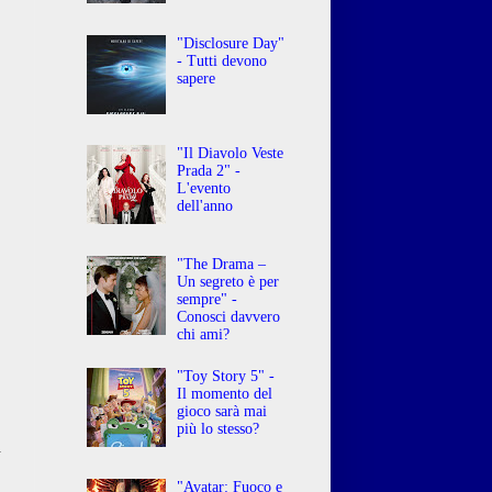
"Disclosure Day"
- Tutti devono
sapere
"Il Diavolo Veste
Prada 2" -
L'evento
dell'anno
"The Drama –
Un segreto è per
sempre" -
Conosci davvero
chi ami?
"Toy Story 5" -
Il momento del
gioco sarà mai
più lo stesso?
i
o
"Avatar: Fuoco e