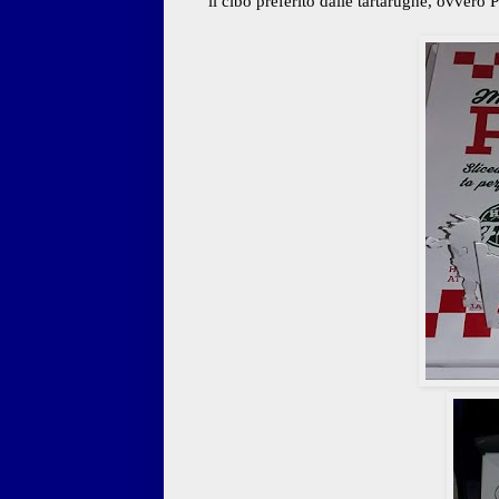
il cibo preferito dalle tartarughe, ovvero P