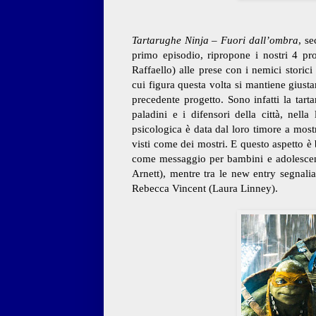
Tartarughe Ninja – Fuori dall’ombra
, s
primo episodio, ripropone i nostri 4 pr
Raffaello) alle prese con i nemici storic
cui figura questa volta si mantiene giust
precedente progetto. Sono infatti la tart
paladini e i difensori della città, nell
psicologica è data dal loro timore a most
visti come dei mostri. E questo aspetto è
come messaggio per bambini e adolescent
Arnett), mentre tra le new entry segnal
Rebecca Vincent (Laura Linney).