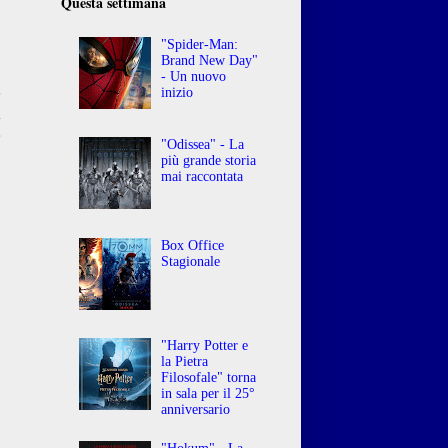
Questa settimana
"Spider-Man:
Brand New Day"
- Un nuovo
e
inizio
a
e
"Odissea" - La
più grande storia
mai raccontata
Box Office
Stagionale
"Harry Potter e
la Pietra
Filosofale" torna
in sala per il 25°
anniversario