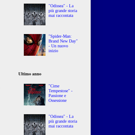
"Odissea" - La
più grande storia
mai raccontata
"Spider-Man:
Brand New Day"
- Un nuovo
inizio
o
o
,
Ultimo anno
"Cime
e
Tempestose" -
Passione e
Ossessione
"Odissea" - La
più grande storia
mai raccontata