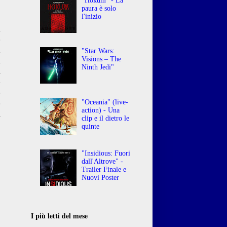
"Hokum" - La
paura è solo
l'inizio
l
e
a
"Star Wars:
Visions – The
l
Ninth Jedi"
i
e
e
"Oceania" (live-
e
action) - Una
l
clip e il dietro le
,
quinte
"Insidious: Fuori
dall'Altrove" -
Trailer Finale e
Nuovi Poster
I più letti del mese