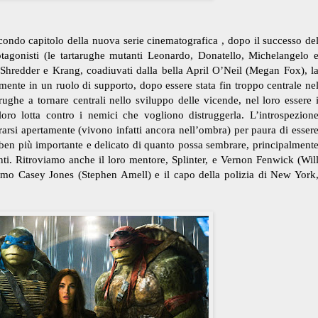
econdo capitolo della nuova serie cinematografica , dopo il successo de
otagonisti (le tartarughe mutanti Leonardo, Donatello, Michelangelo 
i Shredder e Krang, coadiuvati dalla bella April O’Neil (Megan Fox), l
amente in un ruolo di supporto, dopo essere stata fin troppo centrale ne
arughe a tornare centrali nello sviluppo delle vicende, nel loro essere 
a loro lotta contro i nemici che vogliono distruggerla. L’introspezion
rarsi apertamente (vivono infatti ancora nell’ombra) per paura di esser
 ben più importante e delicato di quanto possa sembrare, principalment
i. Ritroviamo anche il loro mentore, Splinter, e Vernon Fenwick (Wil
iamo Casey Jones (Stephen Amell) e il capo della polizia di New York