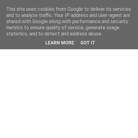
This site uses cookies from Google to deliver its services
and to analyze traffic. Your IP address and user-agent are
shared with Google along with performance and security
metrics to ensure quality of service, generate usage
statistics, and to detect and address abuse.
LEARN MORE
GOT IT