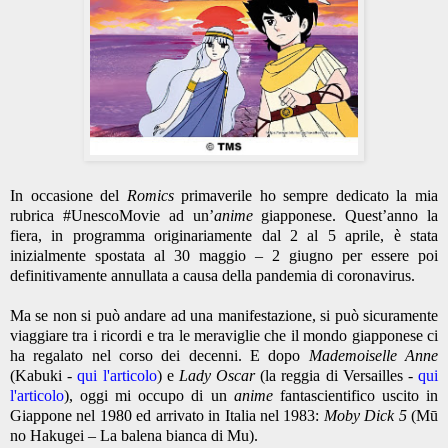
In occasione del
Romics
primaverile ho sempre dedicato la mia
rubrica #UnescoMovie ad un’
anime
giapponese. Quest’anno la
fiera, in programma originariamente dal 2 al 5 aprile, è stata
inizialmente spostata al 30 maggio – 2 giugno per essere poi
definitivamente annullata a causa della pandemia di coronavirus.
Ma se non si può andare ad una manifestazione, si può sicuramente
viaggiare tra i ricordi e tra le meraviglie che il mondo giapponese ci
ha regalato nel corso dei decenni. E dopo
Mademoiselle Anne
(Kabuki -
qui l'articolo
)
e
Lady Oscar
(la reggia di Versailles -
qui
l'articolo
), oggi mi occupo di un
anime
fantascientifico uscito in
Giappone nel 1980 ed arrivato in Italia nel 1983:
Moby Dick 5
(Mū
no Hakugei – La balena bianca di Mu).