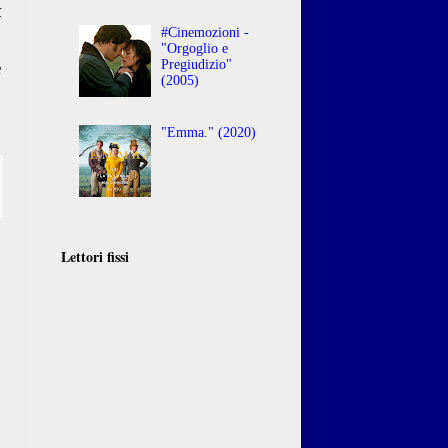
k
#Cinemozioni -
"Orgoglio e
Pregiudizio"
e
(2005)
"Emma." (2020)
Lettori fissi