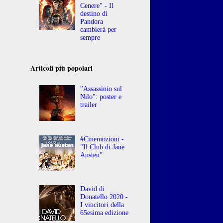
Cenere" - Il
destino di
Pandora
cambierà per
sempre
Articoli più popolari
"Assassinio sul
Nilo": poster e
trailer
#Cinemozioni -
"Il Club di Jane
Austen"
David di
Donatello 2020 -
I vincitori della
65esima edizione