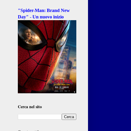
"Spider-Man: Brand New
Day" - Un nuovo inizio
Cerca nel sito