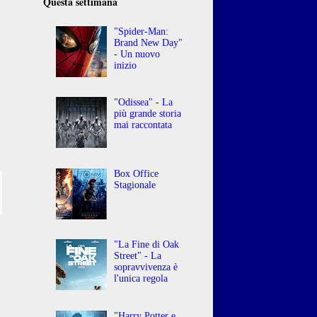
Questa settimana
"Spider-Man:
Brand New Day"
- Un nuovo
inizio
"Odissea" - La
o
più grande storia
mai raccontata
Box Office
Stagionale
"La Fine di Oak
Street" - La
sopravvivenza è
l'unica regola
"Harry Potter e