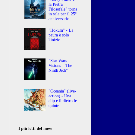
la Pietra
Filosofale" torna
in sala per il 25°
anniversario
"Hokum" - La
paura è solo
l'inizio
"Star Wars:
Visions – The
Ninth Jedi"
"Oceania" (live-
action) - Una
clip e il dietro le
quinte
I più letti del mese