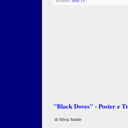
Etichette:
Serie TV
"Black Doves" - Poster e Tra
di Silvia Sottile