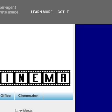
user-agent
erate usage
LEARN MORE
GOT IT
Office
Cinemozioni
In evidenza