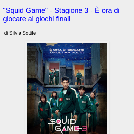
"Squid Game" - Stagione 3 - È ora di
giocare ai giochi finali
di Silvia Sottile