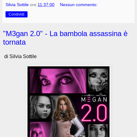
Silvia Sottile
ore
11:37:00
Nessun commento:
Condividi
"M3gan 2.0" - La bambola assassina è
tornata
di Silvia Sottile