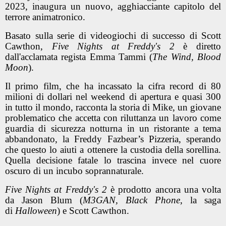
2023, inaugura un nuovo, agghiacciante capitolo del
terrore animatronico.
Basato sulla serie di videogiochi di successo di Scott
Cawthon,
Five Nights at Freddy's 2
è diretto
dall'acclamata regista Emma Tammi (
The Wind, Blood
Moon
).
Il primo film, che ha incassato la cifra record di 80
milioni di dollari nel weekend di apertura e quasi 300
in tutto il mondo, racconta la storia di Mike, un giovane
problematico che accetta con riluttanza un lavoro come
guardia di sicurezza notturna in un ristorante a tema
abbandonato, la Freddy Fazbear’s Pizzeria, sperando
che questo lo aiuti a ottenere la custodia della sorellina.
Quella decisione fatale lo trascina invece nel cuore
oscuro di un incubo soprannaturale.
Five Nights at Freddy's 2
è prodotto ancora una volta
da Jason Blum (
M3GAN, Black Phone
, la saga
di
Halloween
) e Scott Cawthon.