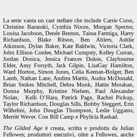
La serie vanta un cast stellare che include Carrie Coon,
Christine Baranski, Cynthia Nixon, Morgan Spector,
Louisa Jacobson, Denée Benton, Taissa Farmiga, Harry
Richardson, Blake Ritson, Ben Ahlers, Ashlie
Atkinson, Dylan Baker, Kate Baldwin, Victoria Clark,
John Ellison Conlee, Michael Cumpsty, Kelley Curran,
Jordan Donica, Jessica Frances Dukes, Claybourne
Elder, Amy Forsyth, Jack Gilpin, LisaGay Hamilton,
Ward Horton, Simon Jones, Celia Keenan-Bolger, Ben
Lamb, Nathan Lane, Andrea Martin, Audra McDonald,
Brian Stokes Mitchell, Debra Monk, Hattie Morahan,
Donna Murphy, Kristine Nielsen, Paul Alexander
Nolan, Kelli O’Hara, Patrick Page, Rachel Pickup,
Taylor Richardson, Douglas Sills, Bobby Steggert, Erin
Wilhelmi, John Douglas Thompson, Leslie Uggams,
Merritt Wever. Con Bill Camp e Phylicia Rashad.
The Gilded Age
è creata, scritta e prodotta da Julian
Fellowes; produttori esecutivi, oltre a Fellowes, anche