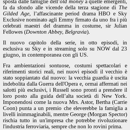
sposta dalle famiglie dell’
old money
a quelle emergenti,
fa da sfondo alle vicende della terza stagione di
The
Gilded Age
, l’affascinante
period drama
HBO e Sky
Exclusive nominato agli Emmy firmato da uno fra i più
celebrati maestri del dramma in costume,
sir Julian
Fellowes
(
Downton Abbey
,
Belgravia
).
Il nuovo capitolo della serie, in otto episodi, in
esclusiva
su Sky e in streaming solo su NOW dal 23
giugno
, in contemporanea con gli US.
Fra ambientazioni sontuose, costumi spettacolari e
riferimenti storici reali, nei nuovi episodi il vecchio è
stato soppiantato dal nuovo: la vecchia guardia è uscita
indebolita dalla Guerra dell'Opera e, ormai affermati nei
salotti più esclusivi, i Russell sono pronti a prendere il
loro posto alla guida dell’alta società di New York.
Imponendosi come la nuova Mrs. Astor, Bertha (Carrie
Coon) punta a un premio che eleverebbe la famiglia a
livelli inimmaginabili, mentre George (Morgan Spector)
rischia tutto in un'impresa che potrebbe rivoluzionare
l'industria ferroviaria, sempre che non lo rovini prima.