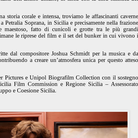
a storia corale e intensa, troviamo le affascinanti cavern
a Petralia Soprana, in Sicilia e precisamente nella frazion
maestoso, fatto di cunicoli e grotte tra le più grand
imane le riprese del film e il set del bunker in cui vivono 
itte dal compositore Joshua Schmidt per la musica e d
ontribuendo a creare un’atmosfera unica per questo attes
r Pictures e Unipol Biografilm Collection con il sostegn
icilia Film Commission e Regione Sicilia – Assessorat
uppo e Coesione Sicilia.