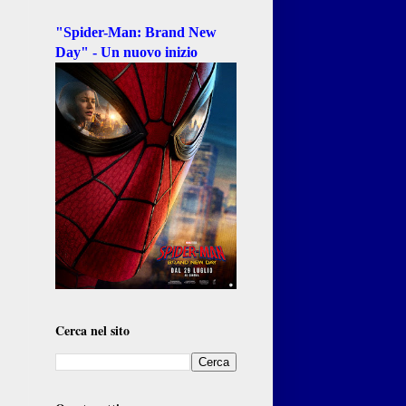
"Spider-Man: Brand New
Day" - Un nuovo inizio
Cerca nel sito