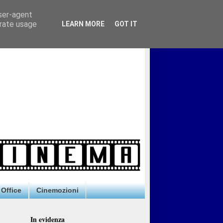
user-agent
erate usage
LEARN MORE
GOT IT
Office
Cinemozioni
In evidenza