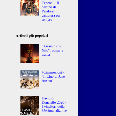
Cenere" - Il
destino di
Pandora
cambierà per
sempre
Articoli più popolari
"Assassinio sul
Nilo": poster e
trailer
#Cinemozioni -
"Il Club di Jane
Austen"
David di
Donatello 2020 -
I vincitori della
65esima edizione