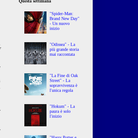
Questa settimana
"Spider-Man:
Brand New Day"
- Un nuovo
inizio
o
i
"Odissea" - La
f
più grande storia
mai raccontata
e
,
"La Fine di Oak
a
Street" - La
sopravvivenza è
l
l'unica regola
,
"Hokum" - La
r
paura è solo
o
l'inizio
o
r
i
"Harry Potter e