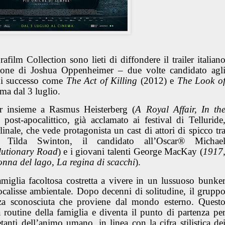
ilm Collection sono lieti di diffondere il trailer italian
zione di Joshua Oppenheimer – due volte candidato agl
di successo come
The Act of Killing
(2012) e
The Look o
ma dal 3 luglio.
r insieme a Rasmus Heisterberg (
A Royal Affair, In th
ost-apocalittico, già acclamato ai festival di Telluride
inale, che vede protagonista un cast di attori di spicco tr
r® Tilda Swinton, il candidato all’Oscar® Michae
lutionary Road
) e i giovani talenti George MacKay (
1917
nna del lago, La regina di scacchi
).
amiglia facoltosa costretta a vivere in un lussuoso bunke
ocalisse ambientale. Dopo decenni di solitudine, il grupp
zza sconosciuta che proviene dal mondo esterno. Quest
 routine della famiglia e diventa il punto di partenza pe
tanti dell’animo umano, in linea con la cifra stilistica de