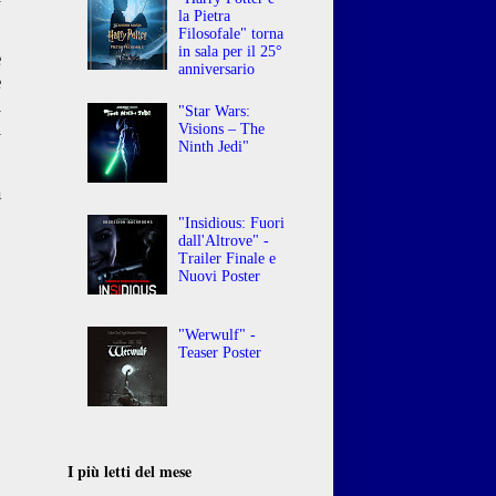
la Pietra
Filosofale" torna
in sala per il 25°
e
anniversario
e
i
"Star Wars:
i
Visions – The
Ninth Jedi"
a
o
"Insidious: Fuori
dall'Altrove" -
Trailer Finale e
o
Nuovi Poster
o
"Werwulf" -
Teaser Poster
I più letti del mese