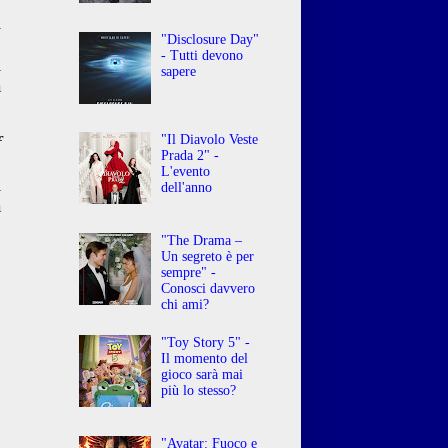
l
"Disclosure Day"
o
- Tutti devono
i
sapere
à
"Il Diavolo Veste
f
Prada 2" -
,
L'evento
i
dell'anno
a
"The Drama –
Un segreto è per
sempre" -
Conosci davvero
chi ami?
"Toy Story 5" -
Il momento del
gioco sarà mai
più lo stesso?
"Avatar: Fuoco e