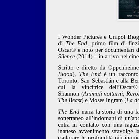
I Wonder Pictures e Unipol Biograf
di
The End
, primo film di fin
Oscar® e noto per documentari 
Silence
(2014) – in arrivo nei cine
Scritto e diretto da Oppenheime
Blood
),
The End
è un racconto p
Toronto, San Sebastián e alla Berl
cui la vincitrice dell’Osca
Shannon (
Animali notturni, Revo
The Beast
) e Moses Ingram (
La do
The End
narra la storia di una f
sotterraneo all’indomani di un'ap
entra in contatto con una raga
inatteso avvenimento stravolge la
esplorare le profondità più inquie