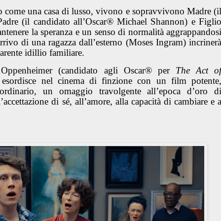
to come una casa di lusso, vivono e sopravvivono Madre (i
adre (il candidato all’Oscar® Michael Shannon) e Figli
tenere la speranza e un senso di normalità aggrappandos
’arrivo di una ragazza dall’esterno (Moses Ingram) incriner
arente idillio familiare.
ua Oppenheimer (candidato agli Oscar® per
The Act o
 esordisce nel cinema di finzione con un film potente
ordinario, un omaggio travolgente all’epoca d’oro d
ccettazione di sé, all’amore, alla capacità di cambiare e 