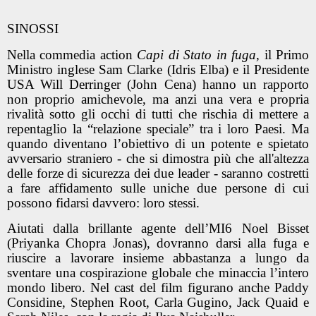
SINOSSI
Nella commedia action
Capi di Stato in fuga
, il Primo
Ministro inglese Sam Clarke (Idris Elba) e il Presidente
USA Will Derringer (John Cena) hanno un rapporto
non proprio amichevole, ma anzi una vera e propria
rivalità sotto gli occhi di tutti che rischia di mettere a
repentaglio la “relazione speciale” tra i loro Paesi. Ma
quando diventano l’obiettivo di un potente e spietato
avversario straniero - che si dimostra più che all'altezza
delle forze di sicurezza dei due leader - saranno costretti
a fare affidamento sulle uniche due persone di cui
possono fidarsi davvero: loro stessi.
Aiutati dalla brillante agente dell’MI6 Noel Bisset
(Priyanka Chopra Jonas), dovranno darsi alla fuga e
riuscire a lavorare insieme abbastanza a lungo da
sventare una cospirazione globale che minaccia l’intero
mondo libero. Nel cast del film figurano anche Paddy
Considine, Stephen Root, Carla Gugino, Jack Quaid e