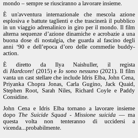
mondo – sempre se riusciranno a lavorare insieme.
È un'avventura internazionale che mescola azione
esplosiva e battute taglienti e che trascinerà il pubblico
in un viaggio adrenalinico in giro per il mondo. Il film
alterna sequenze d’azione dinamiche e acrobazie a una
buona dose di nostalgia, che guarda al fascino degli
anni ‘90 e dell’epoca d’oro delle commedie buddy-
action.
È diretto da Ilya Naishuller, il regista
di
Hardcore!
(2015) e
Io sono nessuno
(2021). Il film
vanta un cast stellare che include Idris Elba, John Cena,
Priyanka Chopra Jonas, Carla Gugino, Jack Quaid,
Stephen Root, Sarah Niles, Richard Coyle e Paddy
Considine.
John Cena e Idris Elba tornano a lavorare insieme
dopo
The Suicide Squad
- Missione suicida
— ma
questa volta non tenteranno di uccidersi a
vicenda...probabilmente.