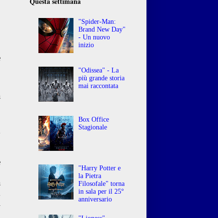
Questa settimana
"Spider-Man:
Brand New Day"
- Un nuovo
inizio
e
o
"Odissea" - La
più grande storia
mai raccontata
a
o
Box Office
Stagionale
y
è
"Harry Potter e
.
la Pietra
a
Filosofale" torna
m
in sala per il 25°
anniversario
i