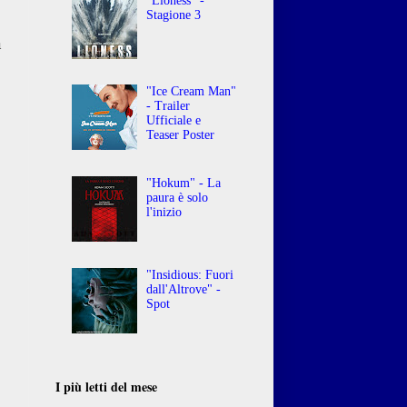
"Lioness" -
Stagione 3
o
a
"Ice Cream Man"
- Trailer
Ufficiale e
Teaser Poster
"Hokum" - La
paura è solo
l'inizio
"Insidious: Fuori
dall'Altrove" -
Spot
I più letti del mese