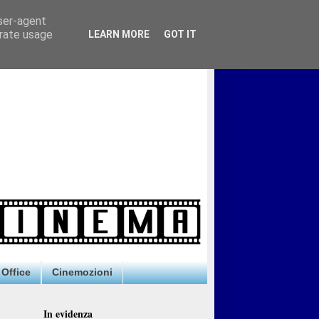
user-agent
erate usage
LEARN MORE
GOT IT
Office
Cinemozioni
In evidenza