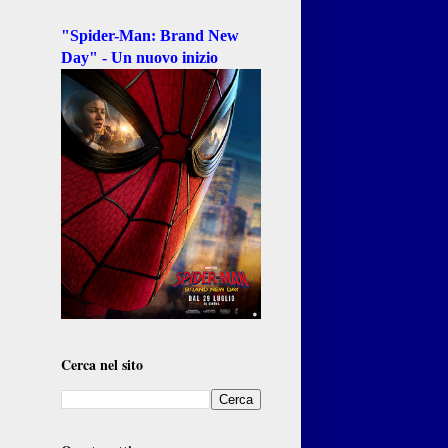
"Spider-Man: Brand New
Day" - Un nuovo inizio
Cerca nel sito