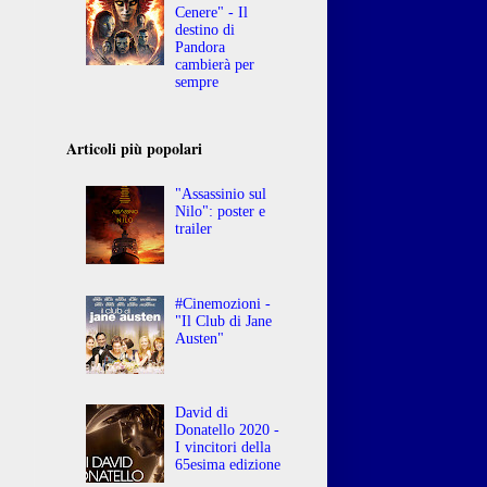
Cenere" - Il
destino di
Pandora
cambierà per
sempre
Articoli più popolari
"Assassinio sul
Nilo": poster e
trailer
#Cinemozioni -
"Il Club di Jane
Austen"
David di
Donatello 2020 -
I vincitori della
65esima edizione