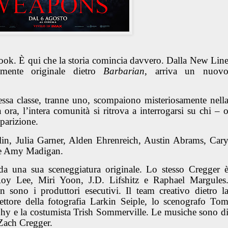
ok. È qui che la storia comincia davvero. Dalla New Lin
mente originale dietro
Barbarian
, arriva un nuov
essa classe, tranne uno, scompaiono misteriosamente nell
a ora, l’intera comunità si ritrova a interrogarsi su chi – 
sparizione.
olin, Julia Garner, Alden Ehrenreich, Austin Abrams, Car
 e Amy Madigan.
 da una sua sceneggiatura originale. Lo stesso Cregger 
Roy Lee, Miri Yoon, J.D. Lifshitz e Raphael Margules
 sono i produttori esecutivi. Il team creativo dietro l
ettore della fotografia Larkin Seiple, lo scenografo To
y e la costumista Trish Sommerville. Le musiche sono d
Zach Cregger.