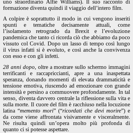
uno straordinario Alfie Williams). Il suo racconto di
formazione diventa quindi il viaggio dell’intero film.
A colpire è soprattutto il modo in cui vengono inseriti
spunti e tematiche decisamente attuali, come
l’isolamento retrogrado da Brexit e l’evoluzione
pandemica che tanto ci ricorda ciò che abbiamo da poco
vissuto col Covid. Dopo un lasso di tempo così lungo
il virus infatti si è evoluto, e così anche la convivenza
con esso e con gli infetti.
28 anni dopo
, oltre a mostrare sullo schermo immagini
terrificanti e raccapriccianti, apre a una inaspettata
speranza, donando momenti di elevata drammaticità e
tensione emotiva, riuscendo ad emozionare con grande
intensità e persino a commuovere profondamente. In tal
senso, diventa davvero centrale la riflessione sulla vita e
sulla morte. Il cuore del film è racchiuso nella locuzione
latina “
memento mori
” (“
ricordati che devi morire
”) e
da come viene affrontata visivamente e visceralmente.
Ne risulta quindi un’opera molto più profonda di
quanto ci si potesse aspettare.