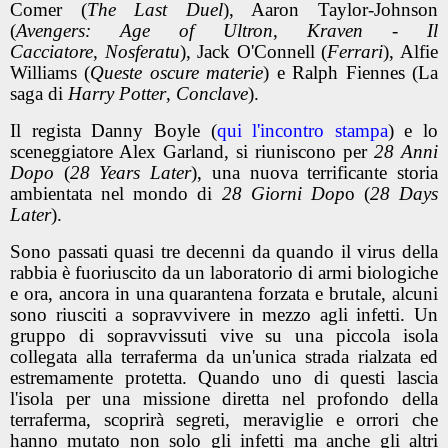
Comer (
The Last Duel
), Aaron Taylor-Johnson
(
Avengers: Age of Ultron
,
Kraven - Il
Cacciatore
,
Nosferatu
), Jack O'Connell (
Ferrari
), Alfie
Williams (
Queste oscure materie
) e Ralph Fiennes (La
saga di
Harry Potter
,
Conclave
).
Il regista Danny Boyle (
qui l'incontro stampa
) e lo
sceneggiatore Alex Garland, si riuniscono per
28 Anni
Dopo
(
28 Years Later
), una nuova terrificante storia
ambientata nel mondo di
28 Giorni Dop
o (
28 Days
Later
).
Sono passati quasi tre decenni da quando il virus della
rabbia è fuoriuscito da un laboratorio di armi biologiche
e ora, ancora in una quarantena forzata e brutale, alcuni
sono riusciti a sopravvivere in mezzo agli infetti. Un
gruppo di sopravvissuti vive su una piccola isola
collegata alla terraferma da un'unica strada rialzata ed
estremamente protetta. Quando uno di questi lascia
l'isola per una missione diretta nel profondo della
terraferma, scoprirà segreti, meraviglie e orrori che
hanno mutato non solo gli infetti ma anche gli altri