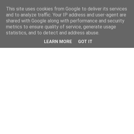
This site uses cookies from Google to deliver its services
and to analyze traffic. Your IP address and user-agent are
shared with Google along with performance and security
metrics to ensure quality of service, generate usage
statistics, and to detect and address abuse.
LEARN MORE
GOT IT