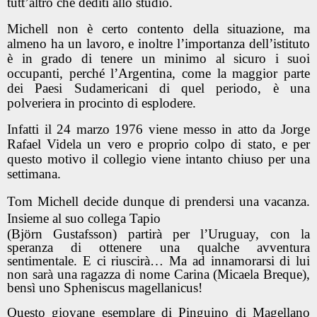
tutt’altro che dediti allo studio.
Michell non è certo contento della situazione, ma
almeno ha un lavoro, e inoltre l’importanza dell’istituto
è in grado di tenere un minimo al sicuro i suoi
occupanti, perché l’Argentina, come la maggior parte
dei Paesi Sudamericani di quel periodo, è una
polveriera in procinto di esplodere.
Infatti il 24 marzo 1976 viene messo in atto da Jorge
Rafael Videla un vero e proprio colpo di stato, e per
questo motivo il collegio viene intanto chiuso per una
settimana.
Tom Michell decide dunque di prendersi una vacanza.
Insieme al suo collega Tapio
(Björn Gustafsson) partirà per l’Uruguay, con la
speranza di ottenere una qualche avventura
sentimentale. E ci riuscirà… Ma ad innamorarsi di lui
non sarà una ragazza di nome Carina (Micaela Breque),
bensì uno Spheniscus magellanicus!
Questo giovane esemplare di Pinguino di Magellano