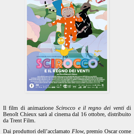
Il film di animazione
Scirocco e il regno dei venti
di
Benoît Chieux sarà
al cinema
dal 16 ottobre,
distribuito
da
Trent Film.
Dai
produttori dell’acclamato
Flow,
premio Oscar come