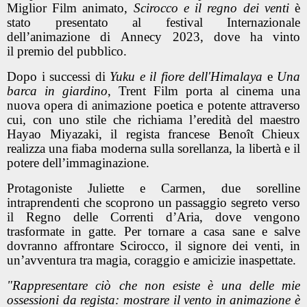
Miglior Film animato,
Scirocco e il regno dei venti
è
stato presentato al festival Internazionale
dell’animazione di
Annecy 2023,
dove ha vinto
il
premio del pubblico.
Dopo i successi di
Yuku e il fiore dell'Himalaya
e
Una
barca in giardino
, Trent Film porta al cinema una
nuova
opera di animazione poetica e potente
attraverso
cui, con uno stile che richiama l’eredità del maestro
Hayao Miyazaki, il regista francese Benoît Chieux
realizza
una fiaba moderna sulla sorellanza, la libertà e il
potere dell’immaginazione.
Protagoniste Juliette e Carmen,
due sorelline
intraprendenti
che scoprono un passaggio segreto verso
il Regno delle Correnti d’Aria, dove vengono
trasformate in gatte. Per tornare a casa sane e salve
dovranno affrontare Scirocco, il signore dei venti, in
un’avventura tra magia, coraggio e amicizie inaspettate.
"Rappresentare ciò che non esiste è una delle mie
ossessioni da regista: mostrare il vento in animazione è