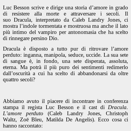
Luc Besson scrive e dirige una storia d’amore in grado
di resistere alla morte e attraversare i secoli. Il
suo Dracula, interpretato da Caleb Landry Jones, ci
mostra l’indole tormentata e mostruosa ma anche il lato
più intimo del vampiro per antonomasia che ha scelto
di rinnegare persino Dio.
Dracula è disposto a tutto pur di ritrovare l’amore
perduto: inganna, manipola, seduce, uccide. La sua sete
di sangue è, in fondo, una sete disperata, assoluta,
eterna. Ma potrà il più puro dei sentimenti redimerlo
dall’oscurità a cui ha scelto di abbandonarsi da oltre
quattro secoli?
Abbiamo avuto il piacere di incontrare in conferenza
stampa il regista
Luc Besson
e il cast di
Dracula.
L’amore perduto
(
Caleb Landry Jones, Christoph
Waltz, Zoë Bleu, Matilda De Angelis). Ecco cosa ci
hanno raccontato: