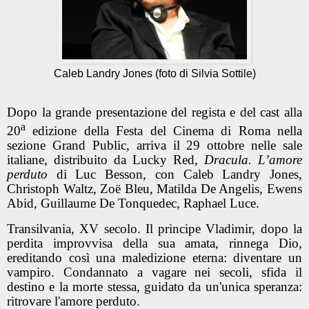
Caleb Landry Jones (foto di Silvia Sottile)
Dopo la grande presentazione del regista e del cast alla
a
20
edizione della
Festa del Cinema di Roma
nella
sezione
Grand Public
, arriva il 29 ottobre nelle sale
italiane, distribuito da
Lucky Red
,
Dracula. L’amore
perduto
di
Luc Besson
, con
Caleb Landry Jones,
Christoph Waltz, Zoë Bleu, Matilda De Angelis, Ewens
Abid, Guillaume De Tonquedec, Raphael Luce
.
Transilvania, XV secolo. Il principe Vladimir, dopo la
perdita improvvisa della sua amata, rinnega Dio,
ereditando così una maledizione eterna: diventare un
vampiro. Condannato a vagare nei secoli, sfida il
destino e la morte stessa, guidato da un'unica speranza:
ritrovare l'amore perduto.