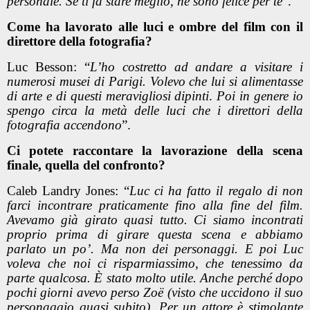
personale. Se ti fa stare meglio, ne sono felice per te
”.
Come ha lavorato alle luci e ombre del film con il
direttore della fotografia?
Luc Besson: “
L’ho costretto ad andare a visitare i
numerosi musei di Parigi. Volevo che lui si alimentasse
di arte e di questi meravigliosi dipinti
.
Poi in genere io
spengo circa la metà delle luci che i direttori della
fotografia accendono
”.
Ci potete raccontare la lavorazione della scena
finale, quella del confronto?
Caleb Landry Jones: “
Luc ci ha fatto il regalo di non
farci incontrare praticamente fino alla fine del film.
Avevamo già girato quasi tutto. Ci siamo incontrati
proprio prima di girare questa scena e abbiamo
parlato un po’. Ma non dei personaggi. E poi Luc
voleva che noi ci risparmiassimo, che tenessimo da
parte qualcosa. È stato molto utile. Anche perché dopo
pochi giorni avevo perso Zoë (visto che uccidono il suo
personaggio quasi subito). Per un attore è stimolante