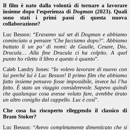
Il film è nato dalla volontà di tornare a lavorare
insieme dopo l’esperienza di
Dogman
(2023). Quali
sono stati i primi passi di questa nuova
collaborazione?
Luc Besson: “
Eravamo sul set di Dogman e abbiamo
cominciato a pensare ‘Che facciamo dopo?’. Abbiamo
buttato lì un po’ di nomi: de Gaulle, Cesare, Dio,
Dracula… Alla fine Dracula ci ha colpito. A quel
punto ho riletto il libro e questo è quanto
”.
Caleb Landry Jones: “
Io volevo lavorare di nuovo con
lui perché lui è Luc Besson! Il primo film che abbiamo
fatto insieme pensavo fosse impossibile, invece lui l’ha
fatto. È stato un viaggio considerevole. Sapevo quindi
che qualunque cosa avesse voluto fare, avrebbe tirato
un altro coniglio dal cappello. Luc è così
”.
Che cosa ha riscoperto rileggendo il classico di
Bram Stoker?
Luc Besson: “
Avevo completamente dimenticato che si