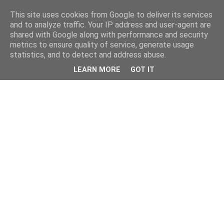
This site uses cookies from Google to deliver its services
and to analyze traffic. Your IP address and user-agent are
shared with Google along with performance and security
metrics to ensure quality of service, generate usage
statistics, and to detect and address abuse.
LEARN MORE
GOT IT