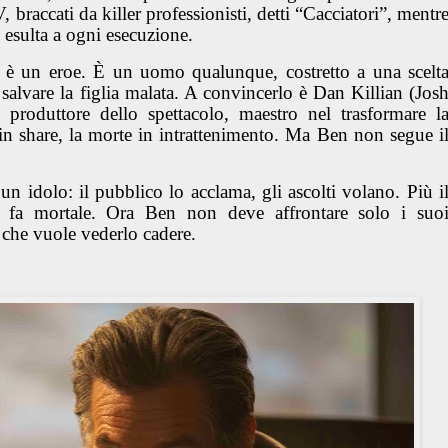
, braccati da killer professionisti, detti “Cacciatori”, mentr
, esulta a ogni esecuzione.
è un eroe. È un uomo qualunque, costretto a una scelt
 salvare la figlia malata. A convincerlo è Dan Killian (Jos
o produttore dello spettacolo, maestro nel trasformare l
 in share, la morte in intrattenimento. Ma Ben non segue i
n idolo: il pubblico lo acclama, gli ascolti volano. Più i
si fa mortale. Ora Ben non deve affrontare solo i suo
e che vuole vederlo cadere.