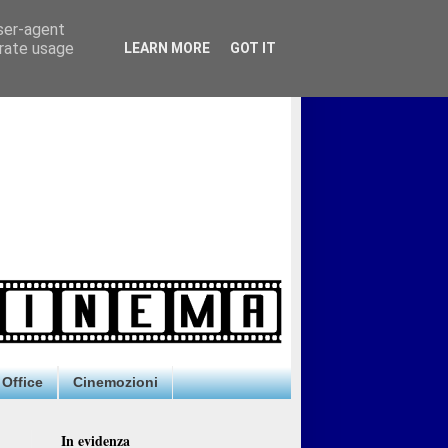
user-agent
erate usage
LEARN MORE
GOT IT
Office
Cinemozioni
In evidenza