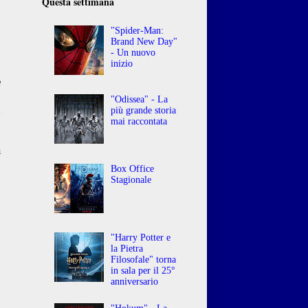
Questa settimana
"Spider-Man:
Brand New Day"
- Un nuovo
inizio
e
,
"Odissea" - La
n
più grande storia
mai raccontata
a
Box Office
Stagionale
"Harry Potter e
la Pietra
Filosofale" torna
in sala per il 25°
anniversario