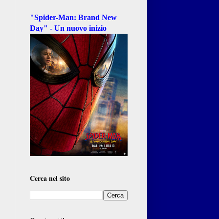
"Spider-Man: Brand New
Day" - Un nuovo inizio
Cerca nel sito