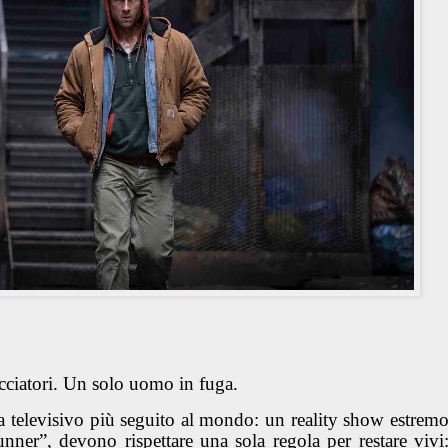
acciatori. Un solo uomo in fuga.
 televisivo più seguito al mondo: un reality show estrem
unner”, devono rispettare una sola regola per restare vivi