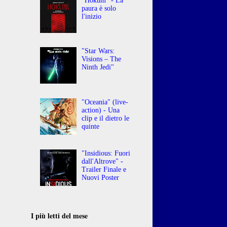
"Hokum" - La
paura è solo
l'inizio
"Star Wars:
Visions – The
Ninth Jedi"
"Oceania" (live-
action) - Una
clip e il dietro le
quinte
"Insidious: Fuori
dall'Altrove" -
Trailer Finale e
Nuovi Poster
o
I più letti del mese
: