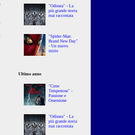
e
"Odissea" - La
più grande storia
mai raccontata
a
h
a
"Spider-Man:
l
Brand New Day"
- Un nuovo
inizio
l
i
Ultimo anno
"Cime
Tempestose" -
Passione e
Ossessione
"Odissea" - La
più grande storia
mai raccontata