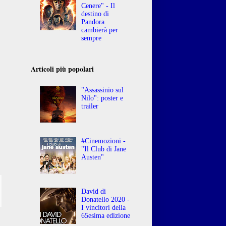
Cenere" - Il
destino di
Pandora
cambierà per
sempre
Articoli più popolari
"Assassinio sul
Nilo": poster e
trailer
#Cinemozioni -
"Il Club di Jane
Austen"
David di
Donatello 2020 -
I vincitori della
65esima edizione