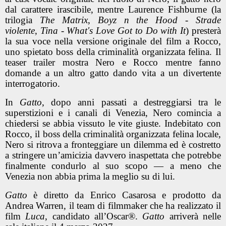
dal carattere irascibile, mentre Laurence Fishburne (la
trilogia
The
Matrix
,
Boyz n the Hood - Strade
violente
,
Tina - What's Love Got to Do with It
) presterà
la sua voce nella versione originale del film a Rocco,
uno spietato boss della criminalità organizzata felina. Il
teaser trailer mostra Nero e Rocco mentre fanno
domande a un altro gatto dando vita a un divertente
interrogatorio.
In
Gatto
, dopo anni passati a destreggiarsi tra le
superstizioni e i canali di Venezia, Nero comincia a
chiedersi se abbia vissuto le vite giuste. Indebitato con
Rocco, il boss della criminalità organizzata felina locale,
Nero si ritrova a fronteggiare un dilemma ed è costretto
a stringere un’amicizia davvero inaspettata che potrebbe
finalmente condurlo al suo scopo — a meno che
Venezia non abbia prima la meglio su di lui.
Gatto
è diretto da Enrico Casarosa e prodotto da
Andrea Warren, il team di filmmaker che ha realizzato il
film
Luca
, candidato all’Oscar®.
Gatto
arriverà nelle