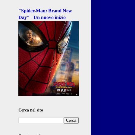
"Spider-Man: Brand New
Day" - Un nuovo inizio
Cerca nel sito