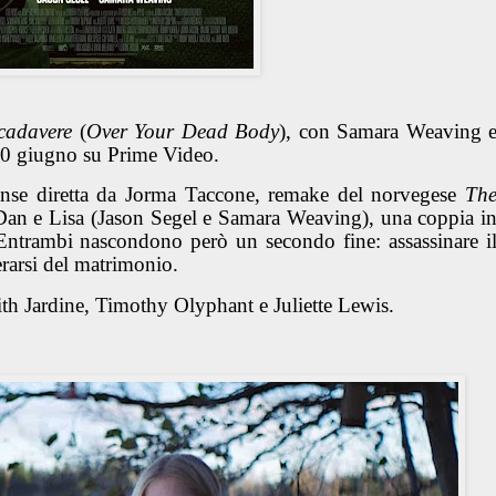
cadavere
(
Over Your Dead Body
), con Samara Weaving 
 10 giugno su Prime Video.
nse diretta da Jorma Taccone, remake del norvegese
Th
 Dan e Lisa (Jason Segel e Samara Weaving), una coppia i
. Entrambi nascondono però un secondo fine: assassinare i
berarsi del matrimonio.
ith Jardine, Timothy Olyphant e Juliette Lewis.