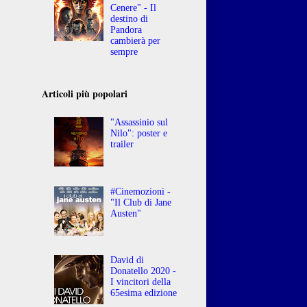
Cenere" - Il
destino di
Pandora
cambierà per
sempre
Articoli più popolari
"Assassinio sul
Nilo": poster e
trailer
#Cinemozioni -
"Il Club di Jane
Austen"
David di
Donatello 2020 -
I vincitori della
65esima edizione