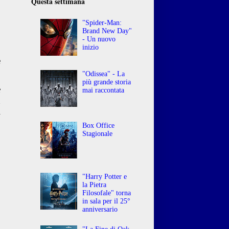
Questa settimana
"Spider-Man:
Brand New Day"
- Un nuovo
inizio
e
"Odissea" - La
più grande storia
e
mai raccontata
n
l
Box Office
Stagionale
"Harry Potter e
la Pietra
Filosofale" torna
in sala per il 25°
anniversario