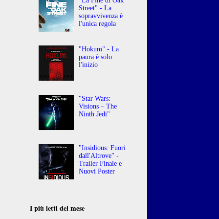
"La Fine di Oak
Street" - La
sopravvivenza è
l'unica regola
"Hokum" - La
paura è solo
l'inizio
"Star Wars:
Visions – The
Ninth Jedi"
"Insidious: Fuori
dall'Altrove" -
Trailer Finale e
Nuovi Poster
I più letti del mese