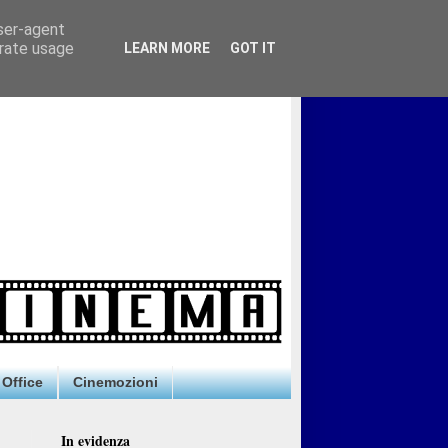
user-agent
erate usage
LEARN MORE
GOT IT
Office
Cinemozioni
In evidenza