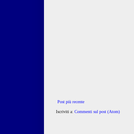
Post più recente
Iscriviti a:
Commenti sul post (Atom)