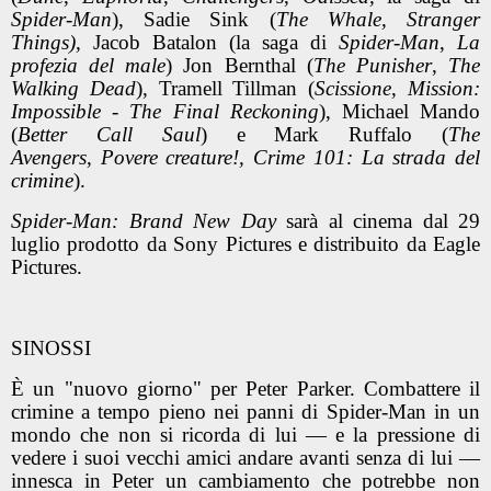
Spider-Man
), Sadie Sink (
The Whale
,
Stranger
Things),
Jacob Batalon (la saga di
Spider-Man
,
La
profezia del male
) Jon Bernthal (
The Punisher
,
The
Walking Dead
), Tramell Tillman (
Scissione
,
Mission:
Impossible - The Final Reckoning
), Michael Mando
(
Better Call Saul
) e Mark Ruffalo (
The
Avengers
,
Povere creature!,
Crime 101: La strada del
crimine
).
Spider-Man: Brand New Day
sarà al cinema dal 29
luglio prodotto da Sony Pictures e distribuito da Eagle
Pictures.
SINOSSI
È un "nuovo giorno" per Peter Parker. Combattere il
crimine a tempo pieno nei panni di Spider-Man in un
mondo che non si ricorda di lui — e la pressione di
vedere i suoi vecchi amici andare avanti senza di lui —
innesca in Peter un cambiamento che potrebbe non