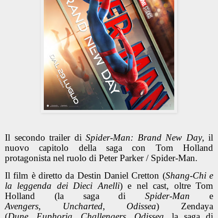
Il secondo trailer di
Spider-Man: Brand New Day
, il
nuovo capitolo della saga con Tom Holland
protagonista nel ruolo di Peter Parker / Spider-Man.
Il film è diretto da Destin Daniel Cretton (
Shang-Chi e
la leggenda dei Dieci Anelli
) e nel cast, oltre Tom
Holland (la saga di
Spider-Man
e
Avengers
,
Uncharted
,
Odissea
) Zendaya
(
Dune
,
Euphoria
,
Challengers
,
Odissea,
la saga di