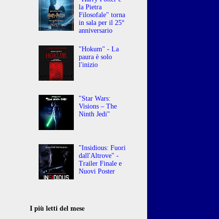
la Pietra
Filosofale" torna
in sala per il 25°
anniversario
"Hokum" - La
paura è solo
l'inizio
"Star Wars:
Visions – The
Ninth Jedi"
"Insidious: Fuori
dall'Altrove" -
Trailer Finale e
Nuovi Poster
I più letti del mese