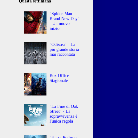
Questa settimana
"Spider-Man:
Brand New Day"
- Un nuovo
inizio
"Odissea" - La
i
più grande storia
mai raccontata
e
o
Box Office
o
Stagionale
e
"La Fine di Oak
Street" - La
sopravvivenza è
l'unica regola
"Harry Potter e