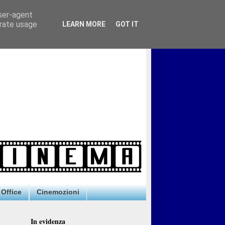
user-agent
erate usage
LEARN MORE
GOT IT
Office
Cinemozioni
In evidenza