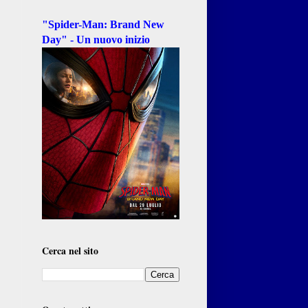
"Spider-Man: Brand New
Day" - Un nuovo inizio
Cerca nel sito