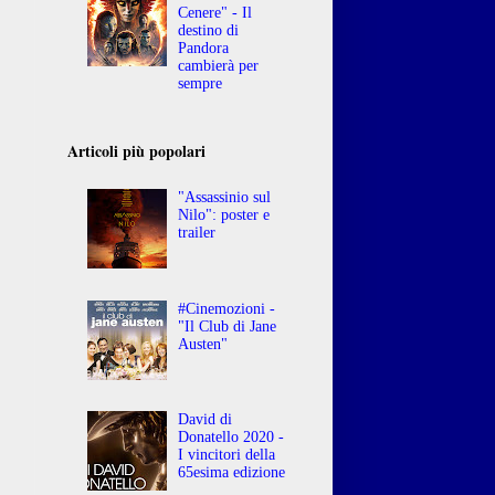
Cenere" - Il
destino di
Pandora
cambierà per
sempre
Articoli più popolari
"Assassinio sul
Nilo": poster e
trailer
#Cinemozioni -
"Il Club di Jane
Austen"
David di
Donatello 2020 -
I vincitori della
65esima edizione