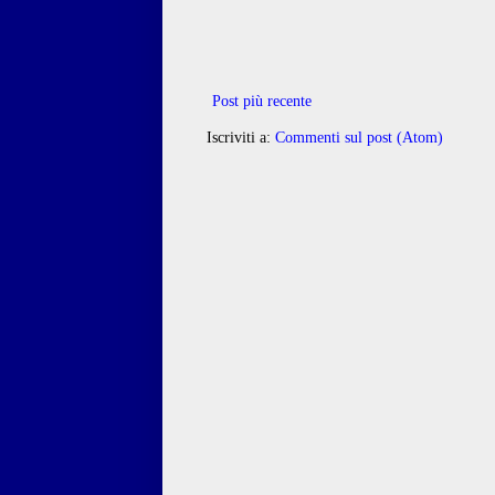
Post più recente
Iscriviti a:
Commenti sul post (Atom)