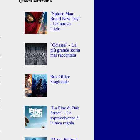
Questa settimana
"Spider-Man:
Brand New Day"
- Un nuovo
inizio
e
"Odissea" - La
più grande storia
e
mai raccontata
n
e
l
Box Office
a
Stagionale
e
a
"La Fine di Oak
Street" - La
sopravvivenza è
o
l'unica regola
l
"Harry Potter e