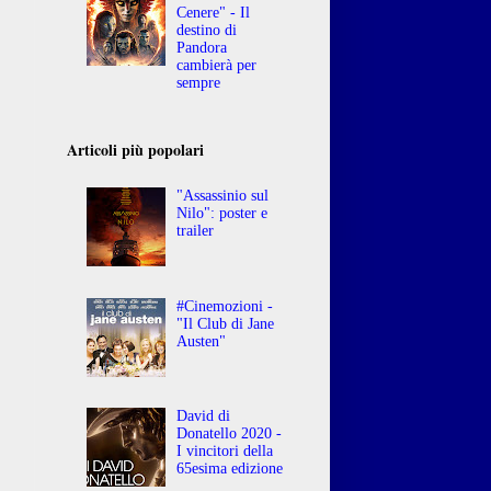
Cenere" - Il
destino di
Pandora
cambierà per
sempre
Articoli più popolari
"Assassinio sul
Nilo": poster e
trailer
#Cinemozioni -
"Il Club di Jane
Austen"
David di
Donatello 2020 -
I vincitori della
65esima edizione