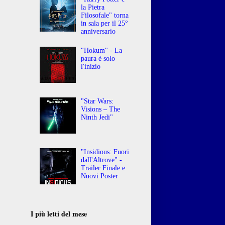
la Pietra
Filosofale" torna
in sala per il 25°
anniversario
"Hokum" - La
paura è solo
l'inizio
"Star Wars:
Visions – The
Ninth Jedi"
"Insidious: Fuori
dall'Altrove" -
Trailer Finale e
Nuovi Poster
I più letti del mese