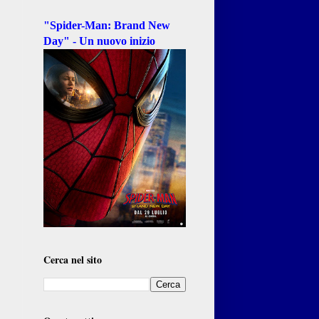
"Spider-Man: Brand New
Day" - Un nuovo inizio
Cerca nel sito