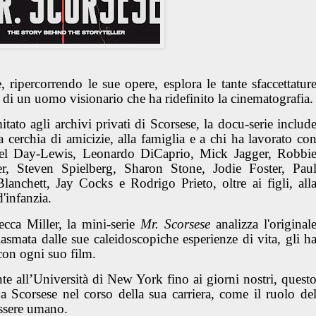
 ripercorrendo le sue opere, esplora le tante sfaccettatur
le di un uomo visionario che ha ridefinito la cinematografia.
mitato agli archivi privati di Scorsese, la docu-serie includ
ua cerchia di amicizie, alla famiglia e a chi ha lavorato co
el Day-Lewis, Leonardo DiCaprio, Mick Jagger, Robbi
, Steven Spielberg, Sharon Stone, Jodie Foster, Pau
anchett, Jay Cocks e Rodrigo Prieto, oltre ai figli, all
'infanzia.
ecca Miller, la mini-serie
Mr. Scorsese
analizza l'original
plasmata dalle sue caleidoscopiche esperienze di vita, gli h
con ogni suo film.
ente all’Università di New York fino ai giorni nostri, quest
a Scorsese nel corso della sua carriera, come il ruolo de
essere umano.