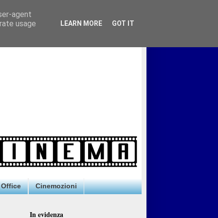
user-agent
erate usage
LEARN MORE
GOT IT
Office
Cinemozioni
In evidenza