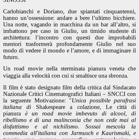
Carlobianchi e Doriano, due spiantati cinquantenni,
hanno un’ossessione: andare a bere l’ultimo bicchiere.
Una notte, vagando in macchina da un bar all’altro, si
imbattono per caso in Giulio, un timido studente di
architettura: l’incontro con questi due improbabili
mentori trasformerà profondamente Giulio nel suo
modo di vedere il mondo e l’amore, e di immaginare il
futuro.
Un road movie nella sterminata pianura veneta che
viaggia alla velocità con cui si smaltisce una sbronza.
Il film è stato designato film della critica dal Sindacato
Nazionale Critici Cinematografici Italiani – SNCCI con
la seguente Motivazione: "
Unica possibile parafrasi
italiana di
Shakespeare a colazione
,
Le città di
pianura
è un road movie imbevuto di alcool, di
ribellismo e di una malinconia che non cede mai al
disfattismo e al nichilismo. Sossai mescola la
commedia all'italiana con Jarmusch e Kaurismaki, e