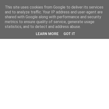
This site uses cookies from Google to deliver its services
and to analyze traffic. Your IP address and user-agent are
shared with Google along with performance and security
metrics to ensure quality of service, generate usage
statistics, and to detect and address abuse.
LEARN MORE
GOT IT