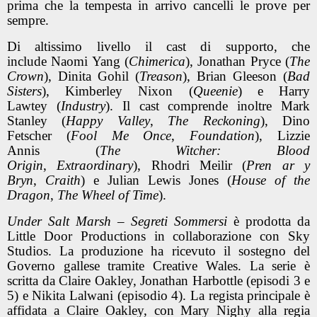
prima che la tempesta in arrivo cancelli le prove per
sempre.
Di altissimo livello il cast di supporto, che
include Naomi Yang (
Chimerica
), Jonathan Pryce (
The
Crown
), Dinita Gohil (
Treason
), Brian Gleeson (
Bad
Sisters
), Kimberley Nixon (
Queenie
) e Harry
Lawtey (
Industry
). Il cast comprende inoltre Mark
Stanley (
Happy Valley
,
The Reckoning
), Dino
Fetscher (
Fool Me Once
,
Foundation
), Lizzie
Annis (
The Witcher: Blood
Origin
,
Extraordinary
), Rhodri Meilir (
Pren ar y
Bryn
,
Craith
) e Julian Lewis Jones (
House of the
Dragon
,
The Wheel of Time
).
Under Salt Marsh – Segreti Sommersi
è prodotta da
Little Door Productions in collaborazione con Sky
Studios. La produzione ha ricevuto il sostegno del
Governo gallese tramite Creative Wales. La serie è
scritta da Claire Oakley, Jonathan Harbottle (episodi 3 e
5) e Nikita Lalwani (episodio 4). La regista principale è
affidata a Claire Oakley, con Mary Nighy alla regia