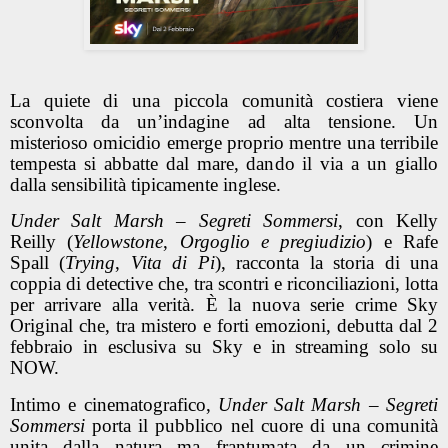
La quiete di una piccola comunità costiera viene
sconvolta da un’indagine ad alta tensione. Un
misterioso omicidio emerge proprio mentre una terribile
tempesta si abbatte dal mare, dando il via a un giallo
dalla sensibilità tipicamente inglese.
Under Salt Marsh – Segreti Sommersi
, con Kelly
Reilly (
Yellowstone
,
Orgoglio e pregiudizio
) e Rafe
Spall (
Trying
,
Vita di Pi
), racconta la storia di una
coppia di detective che, tra scontri e riconciliazioni, lotta
per arrivare alla verità. È la nuova serie crime Sky
Original che, tra mistero e forti emozioni, debutta dal 2
febbraio in esclusiva su Sky e in streaming solo su
NOW.
Intimo e cinematografico,
Under Salt Marsh – Segreti
Sommersi
porta il pubblico nel cuore di una comunità
unita dalla natura ma frantumata da un crimine