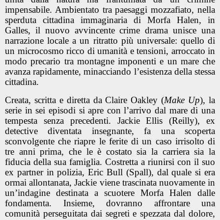
impensabile. Ambientato tra paesaggi mozzafiato, nella
sperduta cittadina immaginaria di Morfa Halen, in
Galles, il nuovo avvincente crime drama unisce una
narrazione locale a un ritratto più universale: quello di
un microcosmo ricco di umanità e tensioni, arroccato in
modo precario tra montagne imponenti e un mare che
avanza rapidamente, minacciando l’esistenza della stessa
cittadina.
Creata, scritta e diretta da Claire Oakley (
Make Up
), la
serie in sei episodi si apre con l’arrivo dal mare di una
tempesta senza precedenti. Jackie Ellis (Reilly), ex
detective diventata insegnante, fa una scoperta
sconvolgente che riapre le ferite di un caso irrisolto di
tre anni prima, che le è costato sia la carriera sia la
fiducia della sua famiglia. Costretta a riunirsi con il suo
ex partner in polizia, Eric Bull (Spall), dal quale si era
ormai allontanata, Jackie viene trascinata nuovamente in
un’indagine destinata a scuotere Morfa Halen dalle
fondamenta. Insieme, dovranno affrontare una
comunità perseguitata dai segreti e spezzata dal dolore,