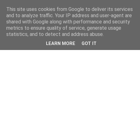
This site uses cookies from Google to deliver its services
and to analyze traffic. Your IP address and user-agent are
shared with Google along with performance and security
metrics to ensure quality of service, generate usage
statistics, and to detect and address abuse.
LEARN MORE
GOT IT