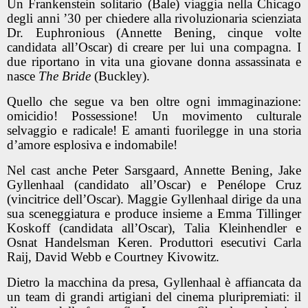
Un Frankenstein solitario (Bale) viaggia nella Chicago
degli anni ’30 per chiedere alla rivoluzionaria scienziata
Dr. Euphronious (Annette Bening, cinque volte
candidata all’Oscar) di creare per lui una compagna. I
due riportano in vita una giovane donna assassinata e
nasce
The Bride
(Buckley).
Quello che segue va ben oltre ogni immaginazione:
omicidio! Possessione! Un movimento culturale
selvaggio e radicale! E amanti fuorilegge in una storia
d’amore esplosiva e indomabile!
Nel cast anche Peter Sarsgaard, Annette Bening, Jake
Gyllenhaal (candidato all’Oscar) e Penélope Cruz
(vincitrice dell’Oscar). Maggie Gyllenhaal dirige da una
sua sceneggiatura e produce insieme a Emma Tillinger
Koskoff (candidata all’Oscar), Talia Kleinhendler e
Osnat Handelsman Keren. Produttori esecutivi Carla
Raij, David Webb e Courtney Kivowitz.
Dietro la macchina da presa, Gyllenhaal è affiancata da
un team di grandi artigiani del cinema pluripremiati: il