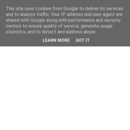
This site uses cookies from Google to deliver its services
and to analyze traffic. Your IP address and user-agent are
shared with Google along with performance and security
metrics to ensure quality of service, generate usage
statistics, and to detect and address abuse.
LEARN MORE
GOT IT