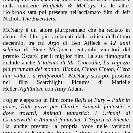
nella miniserie
Hatfields & McCoys
, tra le altre.
Holbrook sarà poi presente nell'acclamato film di Jeff
Nichols
The Bikeriders
.
McNairy è un attore pluripremiato che ha recitato in
alcuni dei film più acclamati dalla critica dell'ultimo
decennio, tra cui
Argo
di Ben Affleck e
12 anni
schiavo
di Steve McQueen, entrambi vincitori del
premio Oscar® per il miglior film. La sua filmografia
include anche
Il talento di Mr. Crocodile, La ragazza
più fortunata del mondo, Blonde, C'mon C'mon, C’era
una volta… a Hollywood
. McNairy sarà poi presente
nel film Searchlight Pictures di Marielle
Heller
Nightbitch
, con Amy Adams.
Fogler è apparso in film come
Balls of Fury – Palle in
gioco, Tutte pazze per Charlie, Animali fantastici e
dove trovarli, Animali fantastici: I Crimini di
Grindelwald
e
Animali fantastici: I Segreti di Silente
.
Ha anche prestato la propria voce nelle versioni
originali di
Kung Fu Panda, Ortone e il mondo dei