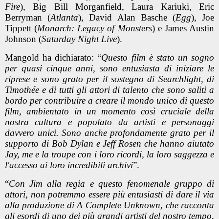
Fire
), Big Bill Morganfield, Laura Kariuki, Eric
Berryman (
Atlanta
), David Alan Basche (
Egg
), Joe
Tippett (
Monarch: Legacy of Monsters
) e James Austin
Johnson (
Saturday Night Live
).
Mangold ha dichiarato: “
Questo film è stato un sogno
per quasi cinque anni, sono entusiasta di iniziare le
riprese e sono grato per il sostegno di Searchlight, di
Timothée e di tutti gli attori di talento che sono saliti a
bordo per contribuire a creare il mondo unico di questo
film, ambientato in un momento così cruciale della
nostra cultura e popolato da artisti e personaggi
davvero unici. Sono anche profondamente grato per il
supporto di Bob Dylan e Jeff Rosen che hanno aiutato
Jay, me e la troupe con i loro ricordi, la loro saggezza e
l'accesso ai loro incredibili archivi
”.
“
Con Jim alla regia e questo fenomenale gruppo di
attori, non potremmo essere più entusiasti di dare il via
alla produzione di A Complete Unknown, che racconta
gli esordi di uno dei più grandi artisti del nostro tempo,