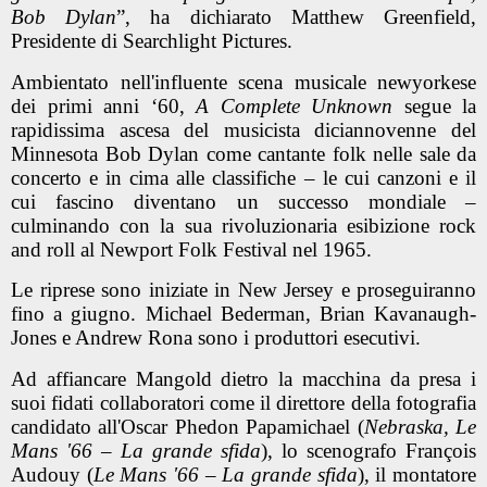
Bob Dylan
”, ha dichiarato Matthew Greenfield,
Presidente di Searchlight Pictures.
Ambientato nell'influente scena musicale newyorkese
dei primi anni ‘60,
A Complete Unknown
segue la
rapidissima ascesa del musicista diciannovenne del
Minnesota Bob Dylan come cantante folk nelle sale da
concerto e in cima alle classifiche – le cui canzoni e il
cui fascino diventano un successo mondiale –
culminando con la sua rivoluzionaria esibizione rock
and roll al Newport Folk Festival nel 1965.
Le riprese sono iniziate in New Jersey e proseguiranno
fino a giugno. Michael Bederman, Brian Kavanaugh-
Jones e Andrew Rona sono i produttori esecutivi.
Ad affiancare Mangold dietro la macchina da presa i
suoi fidati collaboratori come il direttore della fotografia
candidato all'Oscar Phedon Papamichael (
Nebraska, Le
Mans '66 – La grande sfida
), lo scenografo François
Audouy (
Le Mans '66 – La grande sfida
), il montatore