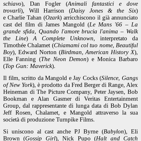
schiavo
), Dan Fogler (
Animali fantastici e dove
trovarli
), Will Harrison (
Daisy Jones & the Six
)
e Charlie Tahan (
Ozark
) arricchiscono il già annunciato
cast del film di James Mangold (
Le Mans '66 – La
grande sfida, Quando l'amore brucia l'anima – Walk
the Line
)
A Complete Unknown
, interpretato da
Timothée Chalamet (
Chiamami col tuo nome, Beautiful
Boy
), Edward Norton (
Birdman, American History X
),
Elle Fanning (
The Neon Demon
) e Monica Barbaro
(
Top Gun: Maverick
).
Il film, scritto da Mangold e Jay Cocks (
Silence, Gangs
of New York
), è prodotto da Fred Berger di Range, Alex
Heineman di The Picture Company, Peter Jaysen, Bob
Bookman e Alan Gasmer di Veritas Entertainment
Group, dal rappresentante di lunga data di Bob Dylan
Jeff Rosen, Chalamet, e Mangold attraverso la sua
società di produzione Turnpike Films.
Si uniscono al cast anche PJ Byrne (
Babylon
), Eli
Brown (
Gossip Girl
), Nick Pupo (
Halt and Catch