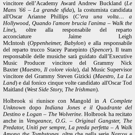
vincitore dell’Academy Award Andrew Buckland (
Le
Mans '66 – La grande sfida
), la costumista candidata
all'Oscar Arianne Phillips (
C’era una volta… a
Hollywood, Quando l'amore brucia l'anima – Walk the
Line
), oltre alla responsabile del reparto
acconciature Jaime Leigh
McIntosh (
Oppenheimer, Babylon
) e alla responsabile
del reparto trucco Stacey Panepinto (
Spencer
). Il team
responsabile delle musiche sarà guidato dall’Executive
Music Producer vincitore del Grammy Nick
Baxter (
Maestro, Il colore viola
), dal Music Supervisor
vincitore del Grammy Steven Gizicki (
Maestro, La La
Land
) e dal fonico cinque volte candidato all'Oscar Tod
Maitland (
West Side Story, The Irishman
).
Holbrook si riunisce con Mangold in
A Complete
Unknown
dopo
Indiana Jones e il Quadrante del
Destino
e
Logan – The Wolverine
. Holbrook ha recitato
anche in
Vengeance, O.G. – Original Gangster, The
Predator, Uniti per sempre, La preda perfetta – A Walk
Among the Tombstones
, oltre che nella serie
Narcos
e