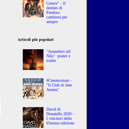
Cenere" - Il
destino di
Pandora
cambierà per
sempre
Articoli più popolari
"Assassinio sul
Nilo": poster e
trailer
#Cinemozioni -
"Il Club di Jane
Austen"
David di
Donatello 2020 -
I vincitori della
65esima edizione