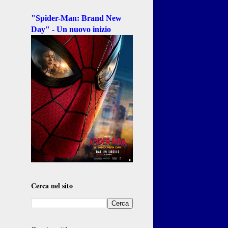
"Spider-Man: Brand New
Day" - Un nuovo inizio
Cerca nel sito