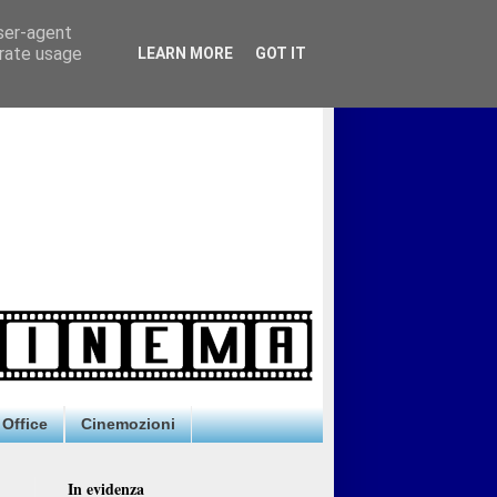
user-agent
erate usage
LEARN MORE
GOT IT
Office
Cinemozioni
In evidenza