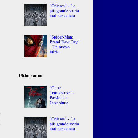
"Odissea" - La
più grande storia
mai raccontata
"Spider-Man:
Brand New Day"
- Un nuovo
inizio
Ultimo anno
"Cime
Tempestose" -
Passione e
Ossessione
a
n
"Odissea" - La
più grande storia
y
mai raccontata