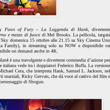
ky
Paws of Fury – La Leggenda di Hank
, divertent
rno e mezzo di fuoco
di Mel Brooks. La pellicola, targat
u Sky
domenica 15 ottobre alle 21.15 su Sky Cinema Un
a Family), in streaming solo su NOW e disponibile o
onibile on demand anche in 4K
.
 Hank
è una travolgente e divertente commedia d’azione pe
e italiana vede tra i doppiatori Federico Buffa
. La version
Michael Cera
, che interpreta Hank,
Samuel L. Jackson
, ne
rti marziali,
Ricky Gervais
, che dà voce al cattivo del film 
l personaggio di Shogun.