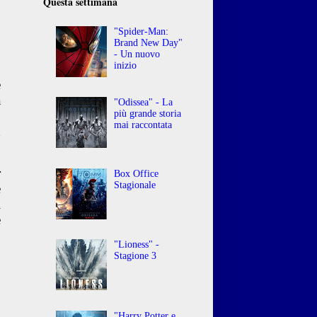
Questa settimana
"Spider-Man:
Brand New Day"
- Un nuovo
inizio
e
a
"Odissea" - La
o
più grande storia
mai raccontata
n
r
Box Office
Stagionale
e
l
e
"Lioness" -
Stagione 3
"Harry Potter e