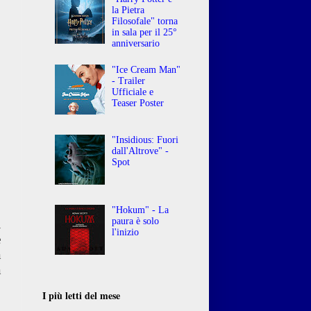
la Pietra
Filosofale" torna
in sala per il 25°
anniversario
"Ice Cream Man"
- Trailer
Ufficiale e
Teaser Poster
"Insidious: Fuori
dall'Altrove" -
Spot
"Hokum" - La
paura è solo
i
l'inizio
e
a
a
I più letti del mese