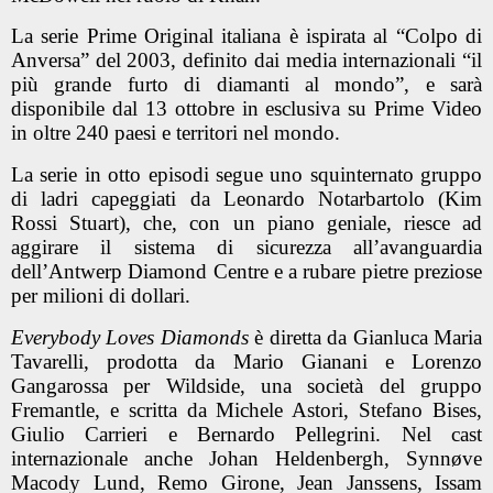
La serie Prime Original italiana è ispirata al “Colpo di
Anversa” del 2003, definito dai media internazionali “il
più grande furto di diamanti al mondo”, e sarà
disponibile dal 13 ottobre in esclusiva su Prime Video
in oltre 240 paesi e territori nel mondo.
La
serie in otto episodi segue uno squinternato gruppo
di ladri capeggiati da Leonardo Notarbartolo (Kim
Rossi Stuart), che, con un piano geniale, riesce ad
aggirare il sistema di sicurezza all’avanguardia
dell’Antwerp Diamond Centre e a rubare pietre preziose
per milioni di dollari.
Everybody Loves Diamonds
è diretta da Gianluca Maria
Tavarelli, prodotta da Mario Gianani e Lorenzo
Gangarossa per Wildside, una società del gruppo
Fremantle, e scritta da Michele Astori, Stefano Bises,
Giulio Carrieri e Bernardo Pellegrini. Nel cast
internazionale anche Johan Heldenbergh, Synnøve
Macody Lund, Remo Girone, Jean Janssens, Issam