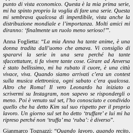
punto di vista economico. Questa è la mia prima serie,
mi ha spinto proprio la voglia di fare una serie. Questa
mi sembrava qualcosa di imperdibile, vista anche la
distribuzione mondiale e l’importanza. Molti amici mi
diranno: ‘finalmente un ruolo meno serioso!’
”.
Anna Foglietta: “
La mia Anna ha tante anime, è una
donna tradita dall’uomo che amava. Vi consiglio di
spararvi la serie in una sera perché ha tante
sfaccettature, ti fa vivere tante cose. Girare ad Anversa
è stato bellissimo, mi ha rubato il cuore, è una città
vivace, viva. Quando siamo arrivati c’era un contest
sulla musica elettronica, ogni sabato c’era qualcosa.
Altro che Roma! Il vero Leonardo ha iniziato a
scrivermi su Instagram, non sapevo se rispondergli o
meno. Poi è venuto sul set, l’ho conosciuto e condivido
quello che ha detto Kim sul suo rispetto per il proprio
lavoro. Un giorno sul set ho detto ‘truffare’ e lui mi ha
ripreso perché non ‘truffa’ ma ‘ruba’: è diverso
”.
Gianmarco Tognazzi: “
Quando lavoro, quando recito,