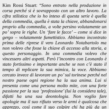
Kim Rossi Stuart: “
Sono entrato nella produzione in
corsa perché si è sovrapposto con un altro lavoro. La
cifra stilistica che io ho inteso di questa serie è quella
della commedia, quella è stata la chiave, abbandonarsi
proprio alla commedia, a volte persino volutamente un
po’ sopra le righe. Un ‘fare le facce’ – come si dice in
gergo – volutamente fumettistico. Abbiamo incontrato
prima delle riprese il vero Leonardo
Notabartolo ma
non volevo che fosse la chiave di accesso alla storia, a
questo personaggio. In una commedia volevo che
vincessero altri aspetti. Però l’incontro con Leonardo è
stato fortissimo e importante anche se non c’è stato il
tempo di replicare la sua mimica, la voce. Abbiamo
cercato invece di lavorare un po’ sul torinese perché nel
nostro paese ogni regione ha la sua anima. Lui si
presenta come una persona molto mite, con una forte
passione per la sua ‘professione’ (lui la considera tale),
difatti ha una sua deontologia. Non voglio fare
apologie ma il suo rifiuto verso le armi è qualcosa che
apprezzo, così come il suo colpire chi ha più da un