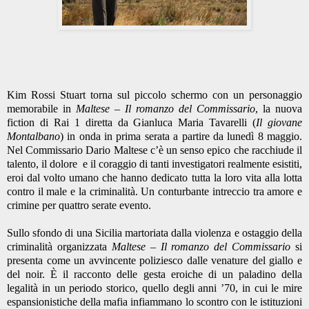
Kim Rossi Stuart torna sul piccolo schermo con un personaggio
memorabile in
Maltese – Il romanzo del Commissario
, la nuova
fiction di Rai 1 diretta da Gianluca Maria Tavarelli (
Il giovane
Montalbano
) in onda in prima serata a partire da lunedì 8 maggio.
Nel Commissario Dario Maltese c’è un senso epico che racchiude il
talento, il dolore
e il coraggio di tanti investigatori realmente esistiti,
eroi dal volto umano che hanno dedicato tutta la loro vita alla lotta
contro il male e la criminalità. Un conturbante intreccio tra amore e
crimine per quattro serate evento.
Sullo sfondo di una Sicilia martoriata dalla violenza e ostaggio della
criminalità organizzata
Maltese – Il romanzo del Commissario
si
presenta come un avvincente poliziesco dalle venature del giallo e
del noir. È il racconto delle gesta eroiche di un paladino della
legalità in un periodo storico, quello degli anni ’70, in cui le mire
espansionistiche della mafia infiammano lo scontro con le istituzioni