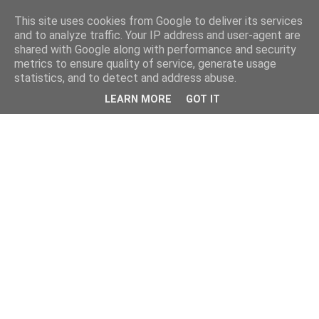
This site uses cookies from Google to deliver its services
and to analyze traffic. Your IP address and user-agent are
shared with Google along with performance and security
metrics to ensure quality of service, generate usage
statistics, and to detect and address abuse.
LEARN MORE
GOT IT