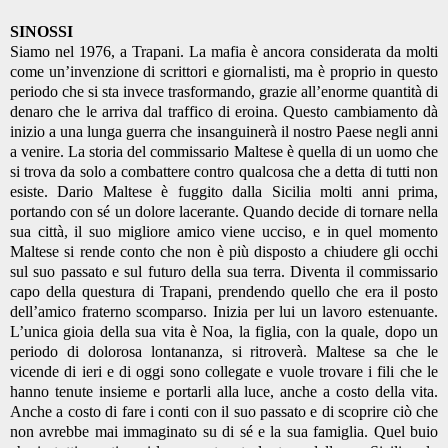
SINOSSI
Siamo nel 1976, a Trapani. La mafia è ancora considerata da molti
come un’invenzione di scrittori e giornalisti, ma è proprio in questo
periodo che si sta invece trasformando, grazie all’enorme quantità di
denaro che le arriva dal traffico di eroina. Questo cambiamento dà
inizio a una lunga guerra che insanguinerà il nostro Paese negli anni
a venire.
La storia del commissario Maltese è quella di un uomo che
si trova da solo a combattere contro qualcosa che a detta di tutti non
esiste.
Dario Maltese è fuggito dalla Sicilia molti anni prima,
portando con sé un dolore lacerante. Quando decide di tornare nella
sua città, il suo migliore amico viene ucciso, e in quel momento
Maltese si rende conto che non è più disposto a chiudere gli occhi
sul suo passato e sul futuro della sua terra. Diventa il commissario
capo della questura di Trapani, prendendo quello che era il posto
dell’amico fraterno scomparso. Inizia per lui un lavoro estenuante.
L’unica gioia della sua vita è Noa, la figlia, con la quale, dopo un
periodo di dolorosa lontananza, si ritroverà.
Maltese sa che le
vicende di ieri e di oggi sono collegate e vuole trovare i fili che le
hanno tenute insieme e portarli alla luce, anche a costo della vita.
Anche a costo di fare i conti con il suo passato e di scoprire ciò che
non avrebbe mai immaginato su di sé e la sua famiglia. Quel buio