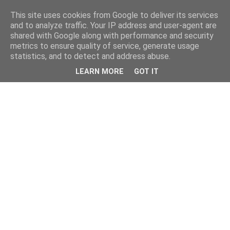
This site uses cookies from Google to deliver its services
and to analyze traffic. Your IP address and user-agent are
shared with Google along with performance and security
metrics to ensure quality of service, generate usage
statistics, and to detect and address abuse.
LEARN MORE
GOT IT