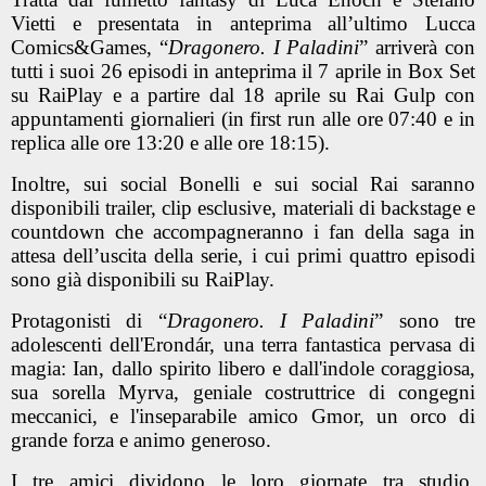
Vietti
e presentata in anteprima all’ultimo Lucca
Comics&Games,
“
Dragonero. I Paladini
”
arriverà con
tutti i suoi 26 episod
i in anteprima il
7 aprile in Box Set
su RaiPlay
e a partire
dal 18 aprile su Rai Gulp
con
appuntamenti giornalieri (in first run alle ore 07:40 e in
replica alle ore 13:20 e alle ore 18:15).
Inoltre, sui social Bonelli e sui social Rai saranno
disponibili trailer, clip esclusive, materiali di backstage e
countdown che accompagneranno i fan della saga in
attesa dell’uscita della serie, i cui primi quattro episodi
sono già disponibili su RaiPlay.
Protagonisti di “
Dragonero. I Paladini
” sono tre
adolescenti dell'Erondár, una terra fantastica pervasa di
magia: Ian, dallo spirito libero e dall'indole coraggiosa,
sua sorella Myrva, geniale costruttrice di congegni
meccanici, e l'inseparabile amico Gmor, un orco di
grande forza e animo generoso.
I tre amici dividono le loro giornate tra studio,