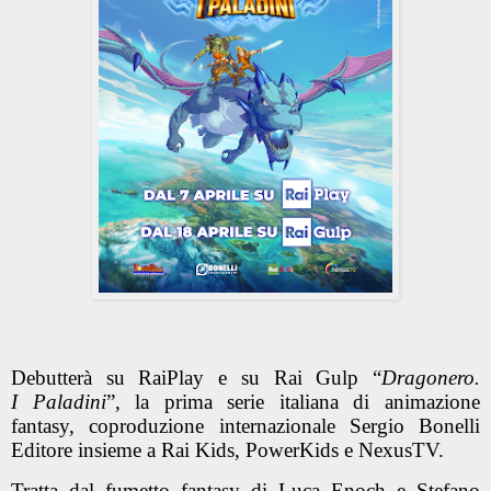
Debutterà su
RaiPlay e su Rai Gulp “
Dragonero.
I Paladini
”
, la prima serie italiana di animazione
fantasy, coproduzione internazionale
Sergio Bonelli
Editore
insieme a
Rai Kids, PowerKids e NexusTV.
Tratta dal fumetto fantasy di
Luca Enoch e Stefano