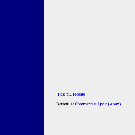
Post più recente
Iscriviti a:
Commenti sul post (Atom)