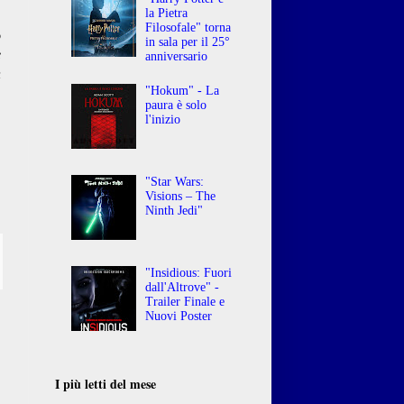
la Pietra
Filosofale" torna
o
in sala per il 25°
e
anniversario
n
"Hokum" - La
paura è solo
l'inizio
"Star Wars:
Visions – The
Ninth Jedi"
"Insidious: Fuori
dall'Altrove" -
Trailer Finale e
Nuovi Poster
I più letti del mese