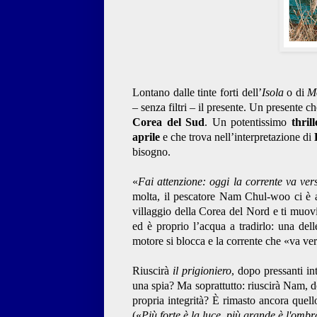
Lontano dalle tinte forti dell’
Isola
o di
M
– senza filtri – il presente. Un presente c
Corea del Sud
. Un potentissimo
thril
aprile
e che trova nell’interpretazione di
bisogno.
«
Fai attenzione: oggi la corrente va ve
molta, il pescatore Nam Chul-woo ci è ab
villaggio della Corea del Nord e ti muov
ed è proprio l’acqua a tradirlo: una delle 
motore si blocca e la corrente che «va v
Riuscirà
il prigioniero
, dopo pressanti in
una spia? Ma soprattutto: riuscirà Nam, do
propria integrità? È rimasto ancora quel
(«
Più forte è la luce, più grande è l'ombr