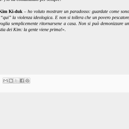
Kim Ki-duk
–
ho voluto mostrare un paradosso: guardate come son
 “qui” la violenza ideologica. E non si tollera che un povero pescator
 voglia semplicemente ritornarsene a casa. Non si può demonizzare u
stia dei Kim: la gente viene prima!
».