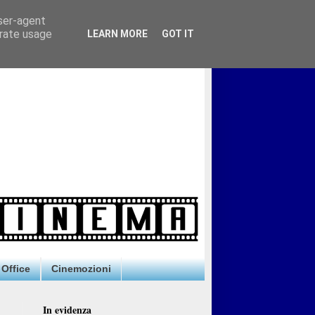
user-agent
erate usage
LEARN MORE
GOT IT
Office
Cinemozioni
In evidenza