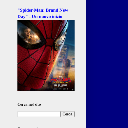
"Spider-Man: Brand New
Day" - Un nuovo inizio
Cerca nel sito