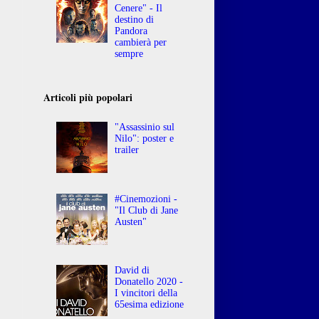
Cenere" - Il
destino di
Pandora
cambierà per
sempre
Articoli più popolari
"Assassinio sul
Nilo": poster e
trailer
#Cinemozioni -
"Il Club di Jane
Austen"
David di
Donatello 2020 -
I vincitori della
65esima edizione