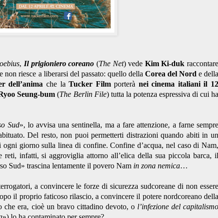
oebius
,
Il prigioniero coreano
(
The Net
) vede
Kim Ki-duk
raccontar
he non riesce a liberarsi del passato: quello della
Corea del Nord
e dell
ler dell’anima
che la
Tucker Film
porterà
nei cinema italiani il 1
Ryoo Seung-bum
(
The Berlin File
) tutta la potenza espressiva di cui h
rso Sud
», lo avvisa una sentinella, ma a fare attenzione, a farne sempr
ituato. Del resto, non puoi permetterti distrazioni quando abiti in u
i ogni giorno sulla linea di confine. Confine d’acqua, nel caso di Nam
reti, infatti, si aggroviglia attorno all’elica della sua piccola barca, i
erso Sud» trascina lentamente il povero Nam
in zona nemica
…
terrogatori, a convincere le forze di sicurezza sudcoreane di non esser
po il proprio faticoso rilascio, a convincere il potere nordcoreano dell
lo che era, cioè un bravo cittadino devoto, o
l’infezione del capitalism
a
») lo ha contaminato per sempre?