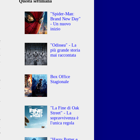
Questa settimana
"Spider-Man:
Brand New Day"
- Un nuovo
inizio
e
"Odissea" - La
a
più grande storia
2
mai raccontata
a
Box Office
e
Stagionale
n
,
l
"La Fine di Oak
Street" - La
sopravvivenza è
e
l'unica regola
a
o
"Harry Potter e