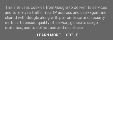
This site uses cookies from Google to deliver its services
and to analyze traffic. Your IP address and user-agent are
shared with Google along with performance and security
metrics to ensure quality of service, generate usage
statistics, and to detect and address abuse.
LEARN MORE
GOT IT