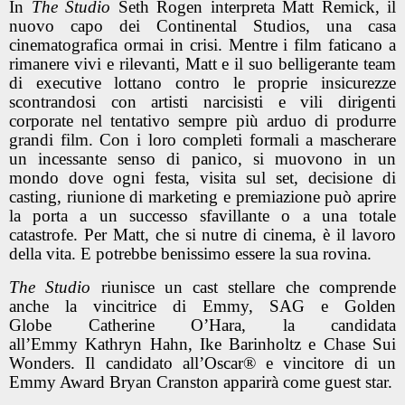
In
The Studio
Seth Rogen interpreta Matt Remick, il
nuovo capo dei Continental Studios, una casa
cinematografica ormai in crisi. Mentre i film faticano a
rimanere vivi e rilevanti, Matt e il suo belligerante team
di executive lottano contro le proprie insicurezze
scontrandosi con artisti narcisisti e vili dirigenti
corporate nel tentativo sempre più arduo di produrre
grandi film. Con i loro completi formali a mascherare
un incessante senso di panico, si muovono in un
mondo dove ogni festa, visita sul set, decisione di
casting, riunione di marketing e premiazione può aprire
la porta a un successo sfavillante o a una totale
catastrofe. Per Matt, che si nutre di cinema, è il lavoro
della vita. E potrebbe benissimo essere la sua rovina.
The Studio
riunisce un cast stellare che comprende
anche la vincitrice di Emmy, SAG e Golden
Globe Catherine O’Hara, la candidata
all’Emmy Kathryn Hahn, Ike Barinholtz e Chase Sui
Wonders. Il candidato all’Oscar® e vincitore di un
Emmy Award Bryan Cranston apparirà come guest star.