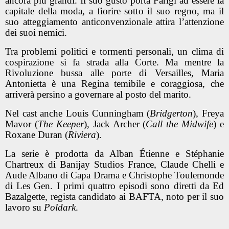
ancora più grandi. Il suo gusto porta Parigi ad essere la
capitale della moda, a fiorire sotto il suo regno, ma il
suo atteggiamento anticonvenzionale attira l’attenzione
dei suoi nemici.
Tra problemi politici e tormenti personali, un clima di
cospirazione si fa strada alla Corte. Ma mentre la
Rivoluzione bussa alle porte di Versailles, Maria
Antonietta è una Regina temibile e coraggiosa, che
arriverà persino a governare al posto del marito.
Nel cast anche Louis Cunningham (
Bridgerton
), Freya
Mavor (
The Keeper
), Jack Archer (
Call the Midwife
) e
Roxane Duran (
Riviera
).
La serie è prodotta da Alban Étienne e Stéphanie
Chartreux di Banijay Studios France, Claude Chelli e
Aude Albano di Capa Drama e Christophe Toulemonde
di Les Gen. I primi quattro episodi sono diretti da Ed
Bazalgette, regista candidato ai BAFTA, noto per il suo
lavoro su
Poldark
.