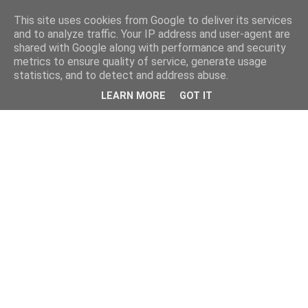
This site uses cookies from Google to deliver its services
and to analyze traffic. Your IP address and user-agent are
shared with Google along with performance and security
metrics to ensure quality of service, generate usage
statistics, and to detect and address abuse.
LEARN MORE
GOT IT