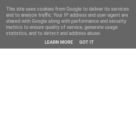
This site uses cookies from Google to deliver its services
and to analyze traffic. Your IP address and user-agent are
shared with Google along with performance and security
metrics to ensure quality of service, generate usage
statistics, and to detect and address abuse.
LEARN MORE
GOT IT