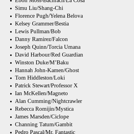
Ebon Moss-Bachrach/La Cosa
Simu Liu/Shang-Chi
Florence Pugh/Yelena Belova
Kelsey Grammer/Bestia
Lewis Pullman/Bob
Danny Ramirez/Falcon
Joseph Quinn/Torcia Umana
David Harbour/Red Guardian
Winston Duke/M’Baku
Hannah John-Kamen/Ghost
Tom Hiddleston/Loki
Patrick Stewart/Professor X
Ian McKellen/Magneto
Alan Cumming/Nightcrawler
Rebecca Romijin/Mystica
James Marsden/Ciclope
Channing Tatum/Gambit
Pedro Pascal/Mr. Fantastic