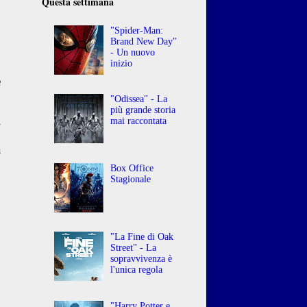
Questa settimana
"Spider-Man:
Brand New Day"
- Un nuovo
inizio
è
"Odissea" - La
più grande storia
i
mai raccontata
o
a
Box Office
Stagionale
"La Fine di Oak
Street" - La
sopravvivenza è
l'unica regola
"Harry Potter e