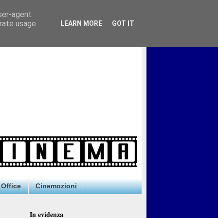
user-agent
erate usage
LEARN MORE
GOT IT
Office
Cinemozioni
In evidenza