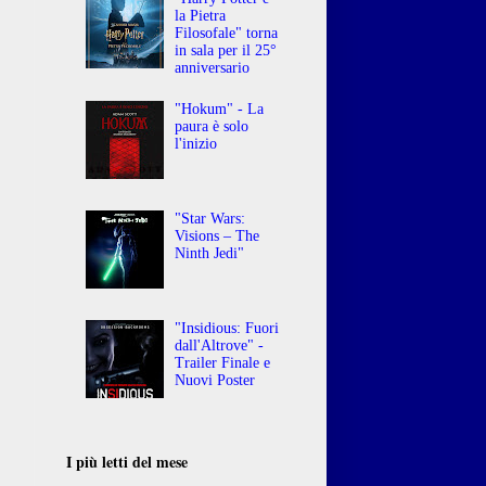
la Pietra
Filosofale" torna
in sala per il 25°
anniversario
"Hokum" - La
paura è solo
l'inizio
"Star Wars:
Visions – The
Ninth Jedi"
"Insidious: Fuori
dall'Altrove" -
Trailer Finale e
Nuovi Poster
I più letti del mese