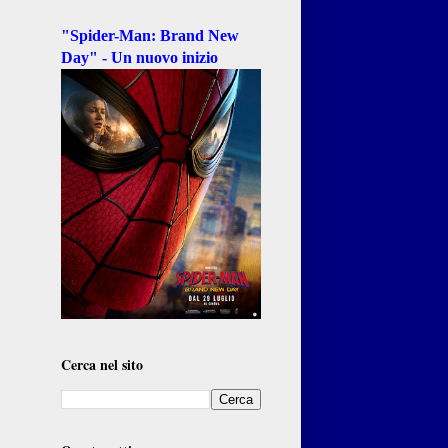
"Spider-Man: Brand New
Day" - Un nuovo inizio
Cerca nel sito