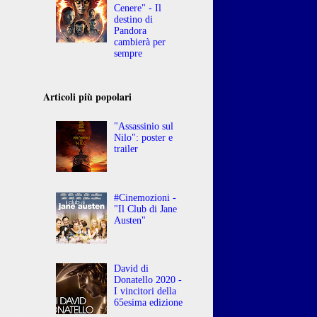
Cenere" - Il
destino di
Pandora
cambierà per
sempre
Articoli più popolari
"Assassinio sul
Nilo": poster e
trailer
#Cinemozioni -
"Il Club di Jane
Austen"
David di
Donatello 2020 -
I vincitori della
65esima edizione