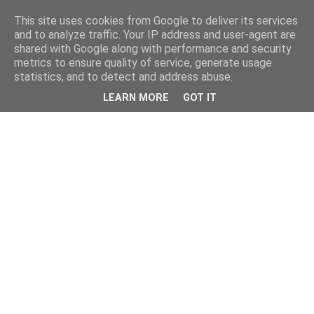
This site uses cookies from Google to deliver its services
and to analyze traffic. Your IP address and user-agent are
shared with Google along with performance and security
metrics to ensure quality of service, generate usage
statistics, and to detect and address abuse.
LEARN MORE
GOT IT