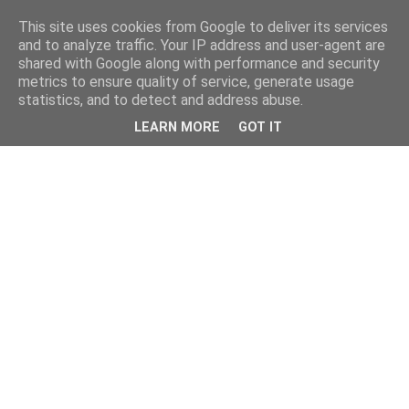
This site uses cookies from Google to deliver its services
and to analyze traffic. Your IP address and user-agent are
shared with Google along with performance and security
metrics to ensure quality of service, generate usage
statistics, and to detect and address abuse.
LEARN MORE
GOT IT