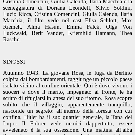
Cristina Comencini, Giulia Calenda, Ilaria Macchia e la
sceneggiatura di Doriana Leondeff, Silvio Soldini,
Lucio Ricca, Cristina Comencini, Giulia Calenda, Ilaria
Macchia, il film vede nel cast Elisa Schlott, Max
Riemelt, Alma Hasun, Emma Falck, Olga Von
Luckwald, Berit Vander, Kriemhild Hamann, Thea
Rasche.
SINOSSI
Autunno 1943. La giovane Rosa, in fuga da Berlino
colpita dai bombardamenti, raggiunge un piccolo paese
isolato vicino al confine orientale. Qui è dove vivono i
suoceri e dove il marito, impegnato al fronte, le ha
scritto di rifugiarsi in attesa del suo ritorno. Rosa scopre
subito che il villaggio, apparentemente tranquillo,
nasconde un segreto: all’interno della foresta con cui
confina, Hitler ha il suo quartier generale, la Tana del
Lupo. Il Führer vede nemici dappertutto, essere
avvelenato è la sua ossessione. Una mattina all’alba