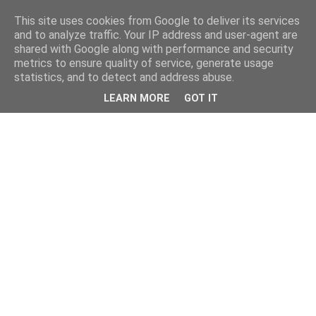
This site uses cookies from Google to deliver its services
and to analyze traffic. Your IP address and user-agent are
shared with Google along with performance and security
metrics to ensure quality of service, generate usage
statistics, and to detect and address abuse.
LEARN MORE
GOT IT