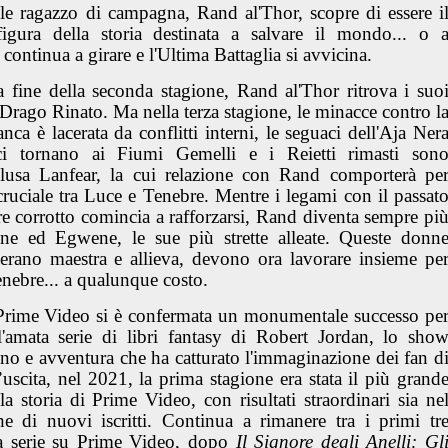
le ragazzo di campagna, Rand al'Thor, scopre di essere i
igura della storia destinata a salvare il mondo... o 
ontinua a girare e l'Ultima Battaglia si avvicina.
 fine della seconda stagione, Rand al'Thor ritrova i suo
Drago Rinato. Ma nella terza stagione, le minacce contro l
nca è lacerata da conflitti interni, le seguaci dell'Aja Ner
ci tornano ai Fiumi Gemelli e i Reietti rimasti son
nclusa Lanfear, la cui relazione con Rand comporterà pe
cruciale tra Luce e Tenebre. Mentre i legami con il passat
tere corrotto comincia a rafforzarsi, Rand diventa sempre pi
aine ed Egwene, le sue più strette alleate. Queste donn
ie erano maestra e allieva, devono ora lavorare insieme pe
enebre... a qualunque costo.
rime Video si è confermata un monumentale successo pe
ll'amata serie di libri fantasy di Robert Jordan, lo sho
ino e avventura che ha catturato l'immaginazione dei fan d
scita, nel 2021, la prima stagione era stata il più grand
a storia di Prime Video, con risultati straordinari sia ne
e di nuovi iscritti. Continua a rimanere tra i primi tr
na serie su Prime Video, dopo
Il Signore degli Anelli: Gl