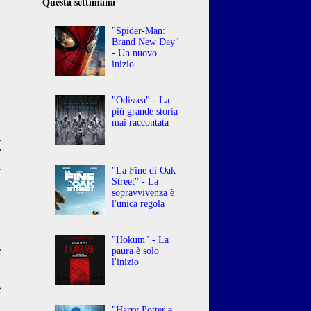
Questa settimana
"Spider-Man:
Brand New Day"
- Un nuovo
inizio
u
i
"Odissea" - La
più grande storia
mai raccontata
t
r
l
"La Fine di Oak
,
Street" - La
sopravvivenza è
i
l'unica regola
.
"Hokum" - La
e
paura è solo
l'inizio
e
i
"Harry Potter e