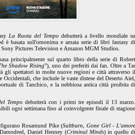
tasy
La Ruota del Tempo
debutterà a livello mondiale s
 è basata sull'omonima e amata serie di libri fantasy d
da Sony Pictures Television e Amazon MGM Studios.
basa principalmente sul quarto libro della serie di Rober
The Shadow Rising
”), uno dei preferiti dai fan. Oltre a Ta
gli spettatori in molte nuove regioni e città attraverso i
 Occidentali, che include le vaste distese del Deserto Aiel
 portuale di Tanchico, e la nebbiosa antica città proibita d
del Tempo
debutterà con i primi tre episodi il 13 marzo
bili ogni settimana fino al coinvolgente finale di stagion
figurano Rosamund Pike (
Saltburn, Gone Girl - L'amor
e Damodred, Daniel Henney (
Criminal Minds
) in quello d