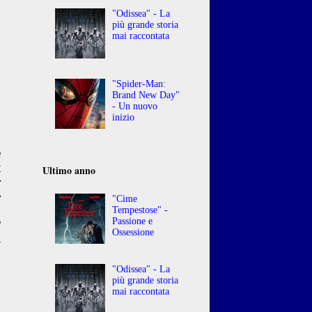
"Odissea" - La
più grande storia
mai raccontata
"Spider-Man:
Brand New Day"
- Un nuovo
inizio
e
t
Ultimo anno
r
e
"Cime
n
Tempestose" -
Passione e
l
Ossessione
-
"Odissea" - La
n
più grande storia
mai raccontata