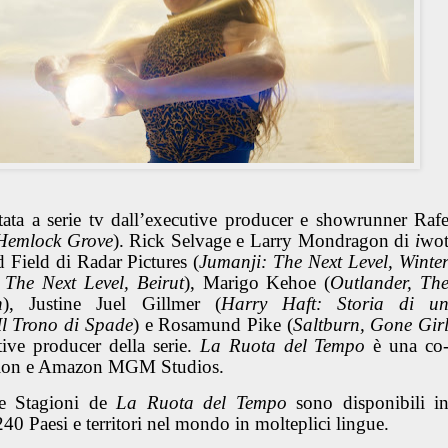
tata a serie tv dall’executive producer e showrunner Raf
 Hemlock Grove
). Rick Selvage e Larry Mondragon di
i
wo
d Field di Radar Pictures (
Jumanji: The Next Level, Winte
 The Next Level, Beirut
), Marigo Kehoe (
Outlander, Th
n
), Justine Juel Gillmer (
Harry Haft: Storia di u
Il Trono di Spade
) e Rosamund Pike (
Saltburn, Gone Gir
ive producer della serie.
La Ruota del Tempo
è una co
ision e Amazon MGM Studios.
ue Stagioni de
La Ruota del Tempo
sono disponibili i
240 Paesi e territori nel mondo in molteplici lingue.