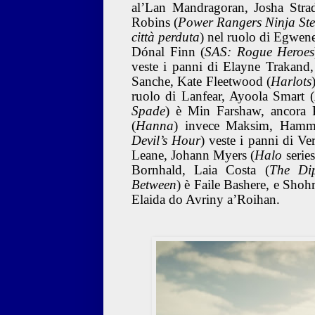
al’Lan Mandragoran, Josha Stra
Robins (
Power Rangers Ninja Ste
città perduta
) nel ruolo di Egwene
Dónal Finn (
SAS: Rogue Heroes
veste i panni di Elayne Trakand
Sanche, Kate Fleetwood (
Harlots
ruolo di Lanfear, Ayoola Smart (
Spade
) è Min Farshaw, ancora 
(
Hanna
) invece Maksim, Hamm
Devil’s Hour
) veste i panni di V
Leane, Johann Myers (
Halo
series
Bornhald, Laia Costa (
The Di
Between
) è Faile Bashere, e Sho
Elaida do Avriny a’Roihan.