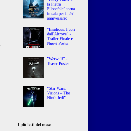
ë
la Pietra
a
Filosofale" torna
in sala per il 25°
e
anniversario
)
n
"Insidious: Fuori
l
dall'Altrove" -
Trailer Finale e
i
Nuovi Poster
r
e
è
"Werwulf" -
Teaser Poster
n
n
i
"Star Wars:
Visions – The
Ninth Jedi"
I più letti del mese