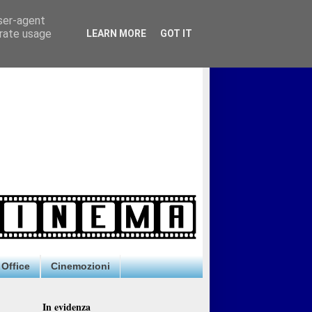
user-agent
erate usage
LEARN MORE
GOT IT
Office
Cinemozioni
In evidenza