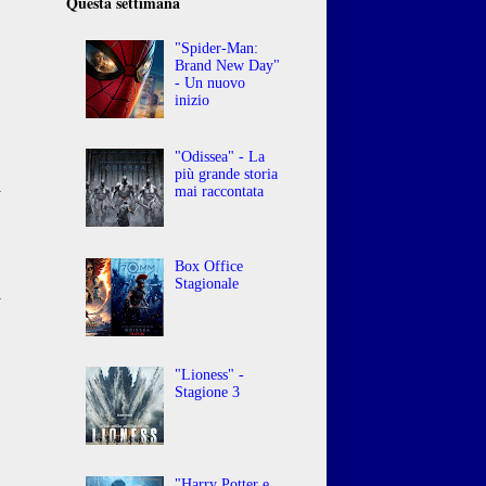
Questa settimana
"Spider-Man:
Brand New Day"
- Un nuovo
inizio
"Odissea" - La
più grande storia
i
mai raccontata
o
Box Office
o
Stagionale
i
"Lioness" -
Stagione 3
"Harry Potter e