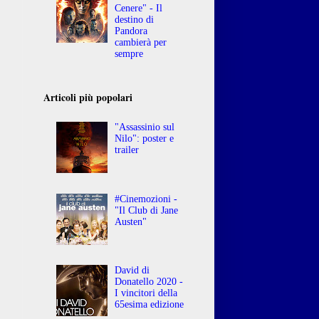
Cenere" - Il
destino di
Pandora
cambierà per
sempre
Articoli più popolari
"Assassinio sul
Nilo": poster e
trailer
#Cinemozioni -
"Il Club di Jane
Austen"
David di
Donatello 2020 -
I vincitori della
65esima edizione