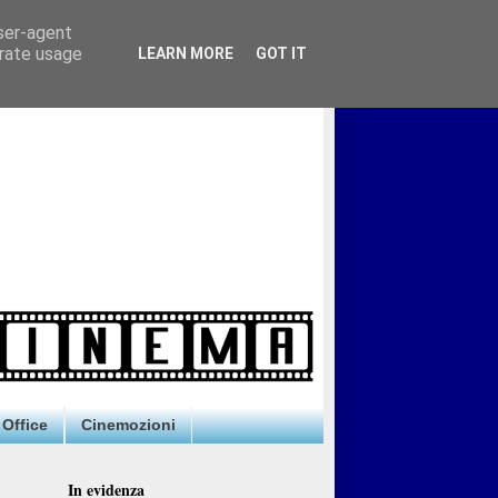
user-agent
erate usage
LEARN MORE
GOT IT
Office
Cinemozioni
In evidenza