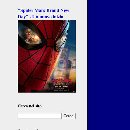
"Spider-Man: Brand New
Day" - Un nuovo inizio
Cerca nel sito