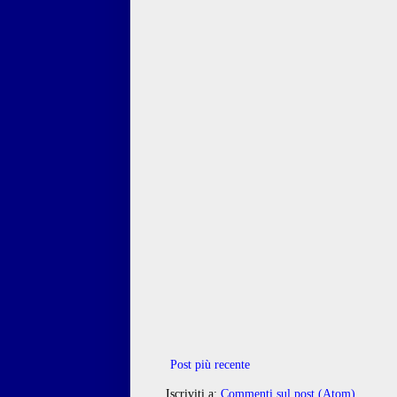
Post più recente
Iscriviti a:
Commenti sul post (Atom)