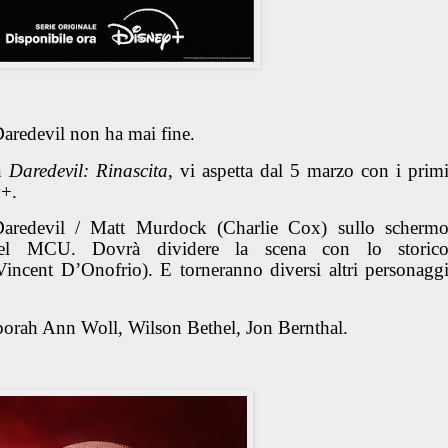
Daredevil non ha mai fine.
on
Daredevil: Rinascita
, vi aspetta dal 5 marzo con i prim
y+.
aredevil / Matt Murdock (Charlie Cox)
sullo scherm
 del MCU. Dovrà dividere la scena con lo storic
incent D’Onofrio). E torneranno diversi altri personagg
orah Ann Woll, Wilson Bethel, Jon Bernthal.