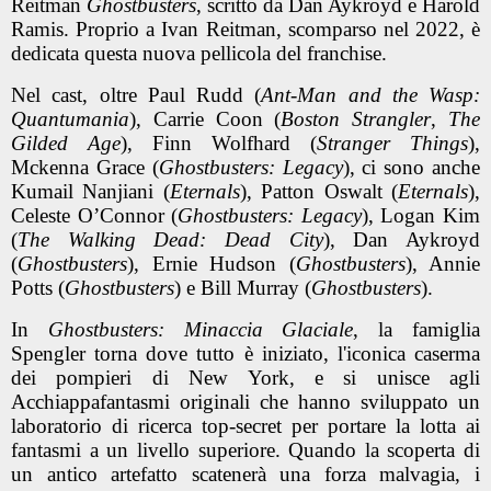
Reitman
Ghostbusters
, scritto da Dan Aykroyd e Harold
Ramis. Proprio a
Ivan Reitman, scomparso nel 2022, è
dedicata questa nuova pellicola del franchise.
Nel cast, oltre Paul Rudd (
Ant-Man and the Wasp:
Quantumania
), Carrie Coon (
Boston Strangler
,
The
Gilded Age
), Finn Wolfhard (
Stranger Things
),
Mckenna Grace (
Ghostbusters: Legacy
), ci sono anche
Kumail Nanjiani (
Eternals
), Patton Oswalt (
Eternals
),
Celeste O’Connor (
Ghostbusters: Legacy
), Logan Kim
(
The Walking Dead: Dead City
), Dan Aykroyd
(
Ghostbusters
), Ernie Hudson (
Ghostbusters
), Annie
Potts (
Ghostbusters
) e Bill Murray (
Ghostbusters
).
In
Ghostbusters: Minaccia Glaciale
, la famiglia
Spengler torna dove tutto è iniziato, l'iconica caserma
dei pompieri di New York, e si unisce agli
Acchiappafantasmi originali che hanno sviluppato un
laboratorio di ricerca top-secret per portare la lotta ai
fantasmi a un livello superiore. Quando la scoperta di
un antico artefatto scatenerà una forza malvagia, i