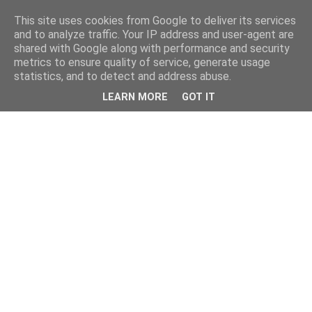
This site uses cookies from Google to deliver its services
and to analyze traffic. Your IP address and user-agent are
shared with Google along with performance and security
metrics to ensure quality of service, generate usage
statistics, and to detect and address abuse.
LEARN MORE
GOT IT