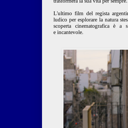
trasformerà la sua vita per sempre.
L'ultimo film del regista arge
ludico per esplorare la natura ste
scoperta cinematografica è a su
e incantevole.