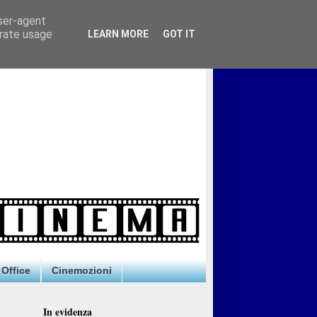
user-agent
erate usage
LEARN MORE
GOT IT
Office
Cinemozioni
In evidenza