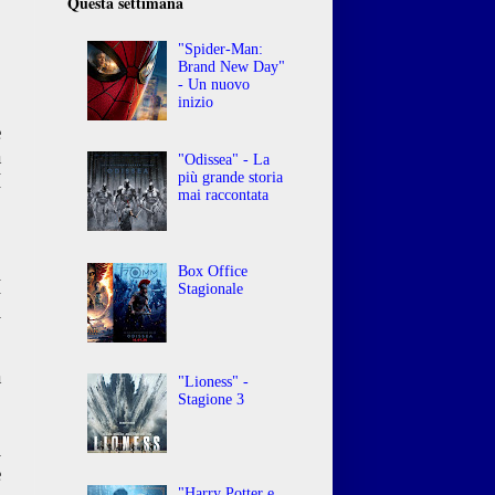
Questa settimana
"Spider-Man:
Brand New Day"
- Un nuovo
inizio
e
à
"Odissea" - La
I
più grande storia
mai raccontata
Box Office
I
Stagionale
l
a
"Lioness" -
,
Stagione 3
,
i
e
"Harry Potter e