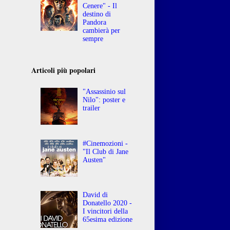
Cenere" - Il
destino di
Pandora
cambierà per
sempre
Articoli più popolari
"Assassinio sul
Nilo": poster e
trailer
#Cinemozioni -
"Il Club di Jane
Austen"
David di
Donatello 2020 -
I vincitori della
65esima edizione