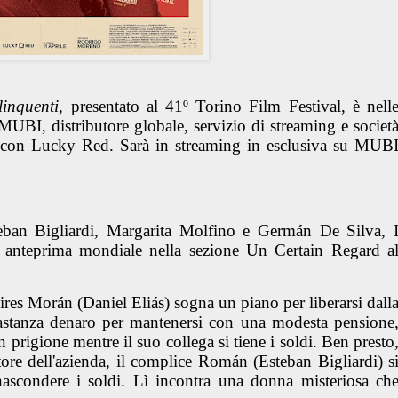
linquenti
, presentato al 41º Torino Film Festival, è nell
a MUBI, distributore globale, servizio di streaming e societ
e con Lucky Red. Sarà in streaming in esclusiva su MUB
steban Bigliardi, Margarita Molfino e Germán De Silva, 
in anteprima mondiale nella sezione Un Certain Regard a
res Morán (Daniel Eliás) sogna un piano per liberarsi dall
astanza denaro per mantenersi con una modesta pensione
n prigione mentre il suo collega si tiene i soldi. Ben presto
tore dell'azienda, il complice Román (Esteban Bigliardi) s
nascondere i soldi. Lì incontra una donna misteriosa ch