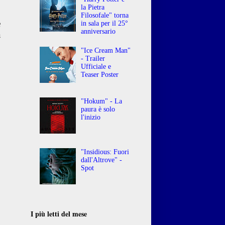
la Pietra
Filosofale" torna
e
in sala per il 25°
anniversario
a
,
"Ice Cream Man"
- Trailer
Ufficiale e
Teaser Poster
"Hokum" - La
paura è solo
l'inizio
"Insidious: Fuori
dall'Altrove" -
Spot
I più letti del mese