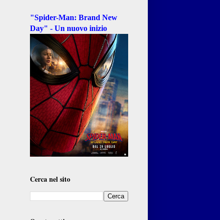
"Spider-Man: Brand New
Day" - Un nuovo inizio
Cerca nel sito