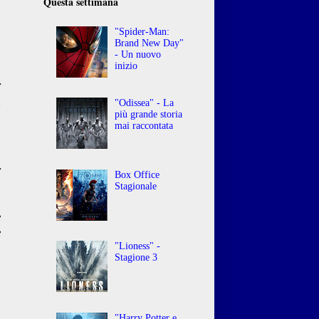
Questa settimana
"Spider-Man:
Brand New Day"
- Un nuovo
inizio
r
n
"Odissea" - La
più grande storia
mai raccontata
r
Box Office
,
Stagionale
g
e
e
"Lioness" -
Stagione 3
"Harry Potter e