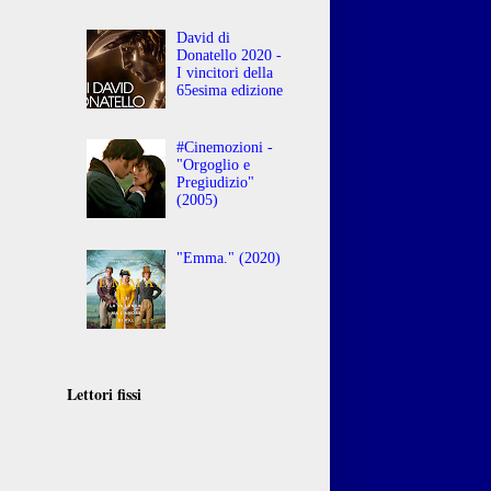
David di
Donatello 2020 -
I vincitori della
65esima edizione
#Cinemozioni -
"Orgoglio e
Pregiudizio"
(2005)
"Emma." (2020)
Lettori fissi