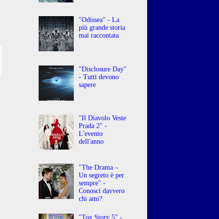
"Odissea" - La
più grande storia
mai raccontata
"Disclosure Day"
- Tutti devono
sapere
"Il Diavolo Veste
Prada 2" -
L'evento
dell'anno
"The Drama –
Un segreto è per
sempre" -
Conosci davvero
chi ami?
"Toy Story 5" -