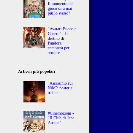
Il momento del
gioco sarà mai
più lo stesso?
"Avatar: Fuoco e
Cenere" - Il
destino di
Pandora
cambierà per
sempre
Articoli più popolari
"Assassinio sul
Nilo": poster e
trailer
#Cinemozioni -
"Il Club di Jane
Austen"