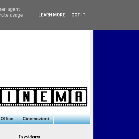
user-agent
erate usage
LEARN MORE
GOT IT
Office
Cinemozioni
In evidenza