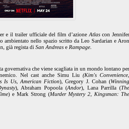
 e il trailer ufficiale del film d’azione
Atlas
con Jennife
ico ambientato nello spazio scritto da Leo Sardarian e Aro
n, già regista di
San Andreas
e
Rampage
.
ista governativa che viene scagliata in un mondo lontano pe
o nemico. Nel cast anche Simu Liu
(Kim's Convenience
is Is Us, American Fiction
), Gregory J. Cohan (
Winnin
Dynasty
), Abraham Popoola (
Andor
), Lana Parrilla (
Th
Time
) e Mark Strong (
Murder Mystery 2, Kingsman: Th