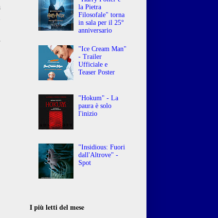
a
la Pietra
Filosofale" torna
n
in sala per il 25°
,
anniversario
i
"Ice Cream Man"
- Trailer
Ufficiale e
Teaser Poster
"Hokum" - La
paura è solo
l'inizio
"Insidious: Fuori
dall'Altrove" -
Spot
I più letti del mese