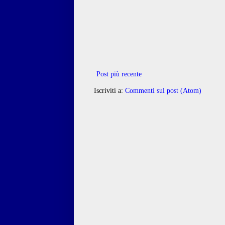
Post più recente
Iscriviti a:
Commenti sul post (Atom)