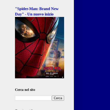
"Spider-Man: Brand New
Day" - Un nuovo inizio
Cerca nel sito