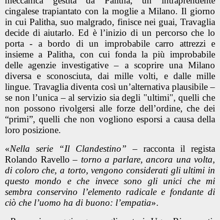
meccanica gestita da Palitha, un intraprendente
cingalese trapiantato con la moglie a Milano. Il giorno
in cui Palitha, suo malgrado, finisce nei guai, Travaglia
decide di aiutarlo. Ed è l’inizio di un percorso che lo
porta - a bordo di un improbabile carro attrezzi e
insieme a Palitha, con cui fonda la più improbabile
delle agenzie investigative – a scoprire una Milano
diversa e sconosciuta, dai mille volti, e dalle mille
lingue. Travaglia diventa così un’alternativa plausibile –
se non l’unica – al servizio sia degli "ultimi", quelli che
non possono rivolgersi alle forze dell’ordine, che dei
“primi”, quelli che non vogliono esporsi a causa della
loro posizione.
«
Nella serie “Il Clandestino”
– racconta il regista
Rolando Ravello –
torno a parlare, ancora una volta,
di coloro che, a torto, vengono considerati gli ultimi in
questo mondo e che invece sono gli unici che mi
sembra conservino l’elemento radicale e fondante di
ciò che l’uomo ha di buono: l’empatia
».