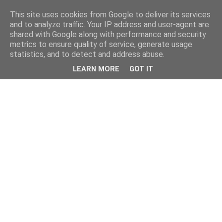
This site uses cookies from Google to deliver its services
and to analyze traffic. Your IP address and user-agent are
shared with Google along with performance and security
metrics to ensure quality of service, generate usage
statistics, and to detect and address abuse.
LEARN MORE
GOT IT