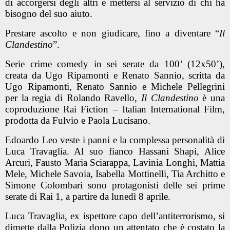
di accorgersi degli altri e mettersi al servizio di chi ha
bisogno del suo aiuto.
Prestare ascolto e non giudicare, fino a diventare “
Il
Clandestino
”.
Serie crime comedy in sei serate da 100’ (12x50’),
creata da Ugo Ripamonti e Renato Sannio, scritta da
Ugo Ripamonti, Renato Sannio e Michele Pellegrini
per la regia di Rolando Ravello,
Il Clandestino
è una
coproduzione Rai Fiction – Italian International Film,
prodotta da Fulvio e Paola Lucisano.
Edoardo Leo veste i panni e la complessa personalità di
Luca Travaglia. Al suo fianco Hassani Shapi, Alice
Arcuri, Fausto Maria Sciarappa, Lavinia Longhi, Mattia
Mele, Michele Savoia, Isabella Mottinelli, Tia Architto e
Simone Colombari sono protagonisti delle sei prime
serate di Rai 1, a partire da lunedì 8 aprile.
Luca Travaglia, ex ispettore capo dell’antiterrorismo, si
dimette dalla Polizia dopo un attentato che è costato la