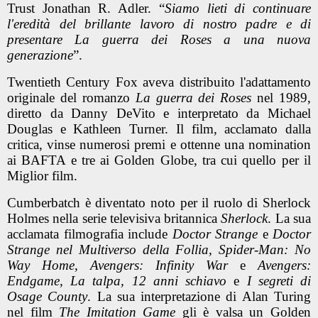
Trust Jonathan R. Adler. “
Siamo lieti di continuare
l'eredità del brillante lavoro di nostro padre e di
presentare La guerra dei Roses a una nuova
generazione
”.
Twentieth Century Fox aveva distribuito l'adattamento
originale del romanzo
La guerra dei Roses
nel 1989,
diretto da Danny DeVito e interpretato da Michael
Douglas e Kathleen Turner. Il film, acclamato dalla
critica, vinse numerosi premi e ottenne una nomination
ai BAFTA e tre ai Golden Globe, tra cui quello per il
Miglior film.
Cumberbatch è diventato noto per il ruolo di Sherlock
Holmes nella serie televisiva britannica
Sherlock
. La sua
acclamata filmografia include
Doctor Strange
e
Doctor
Strange nel Multiverso della Follia, Spider-Man: No
Way Home, Avengers: Infinity War
e
Avengers:
Endgame, La talpa, 12 anni schiavo
e
I segreti di
Osage County
. La sua interpretazione di Alan Turing
nel film
The Imitation Game
gli è valsa un Golden