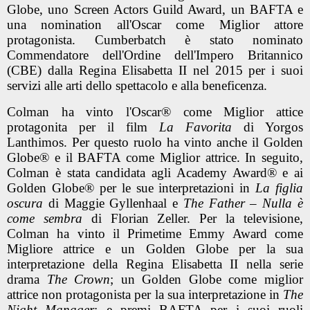
Globe, uno Screen Actors Guild Award, un BAFTA e
una nomination all'Oscar come Miglior attore
protagonista. Cumberbatch è stato nominato
Commendatore dell'Ordine dell'Impero Britannico
(CBE) dalla Regina Elisabetta II nel 2015 per i suoi
servizi alle arti dello spettacolo e alla beneficenza.
Colman ha vinto l'Oscar® come Miglior attice
protagonita per il film
La Favorita
di Yorgos
Lanthimos. Per questo ruolo ha vinto anche il Golden
Globe® e il BAFTA come Miglior attrice. In seguito,
Colman è stata candidata agli Academy Award® e ai
Golden Globe® per le sue interpretazioni in
La figlia
oscura
di Maggie Gyllenhaal e
The Father – Nulla è
come sembra
di Florian Zeller. Per la televisione,
Colman ha vinto il Primetime Emmy Award come
Migliore attrice e un Golden Globe per la sua
interpretazione della Regina Elisabetta II nella serie
drama
The Crown
; un Golden Globe come miglior
attrice non protagonista per la sua interpretazione in
The
Night Manager
; e premi BAFTA per i suoi ruoli