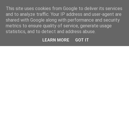
This site uses cookies from Google to deliver its services
and to analyze traffic. Your IP address and user-agent are
shared with Google along with performance and security
metrics to ensure quality of service, generate usage
statistics, and to detect and address abuse.
LEARN MORE
GOT IT