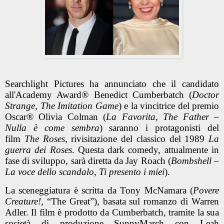
Searchlight Pictures ha annunciato che il candidato
all'Academy Award® Benedict Cumberbatch (
Doctor
Strange, The Imitation Game
) e la vincitrice del premio
Oscar® Olivia Colman (
La Favorita, The Father –
Nulla è come sembra
) saranno i protagonisti del
film
The Roses
, rivisitazione del classico del 1989
La
guerra dei Roses
. Questa dark comedy, attualmente in
fase di sviluppo, sarà diretta da Jay Roach (
Bombshell –
La voce dello scandalo, Ti presento i miei
).
La sceneggiatura è scritta da Tony McNamara (
Povere
Creature!
, “The Great”), basata sul romanzo di Warren
Adler. Il film è prodotto da Cumberbatch, tramite la sua
società di produzione SunnyMarch con Leah