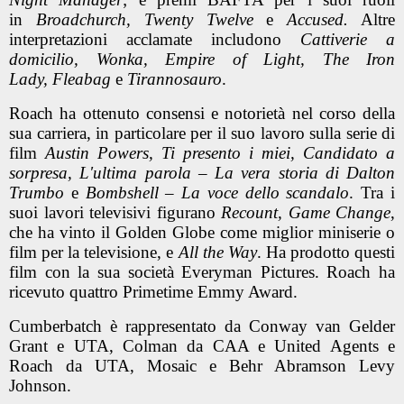
in
Broadchurch, Twenty Twelve
e
Accused.
Altre
interpretazioni acclamate includono
Cattiverie a
domicilio, Wonka, Empire of Light, The Iron
Lady, Fleabag
e
Tirannosauro
.
Roach ha ottenuto consensi e notorietà nel corso della
sua carriera, in particolare per il suo lavoro sulla serie di
film
Austin Powers, Ti presento i miei, Candidato a
sorpresa, L'ultima parola – La vera storia di Dalton
Trumbo
e
Bombshell – La voce dello scandalo
. Tra i
suoi lavori televisivi figurano
Recount, Game Change
,
che ha vinto il Golden Globe come miglior miniserie o
film per la televisione, e
All the Way
. Ha prodotto questi
film con la sua società Everyman Pictures. Roach ha
ricevuto quattro Primetime Emmy Award.
Cumberbatch è rappresentato da Conway van Gelder
Grant e UTA, Colman da CAA e United Agents e
Roach da UTA, Mosaic e Behr Abramson Levy
Johnson.