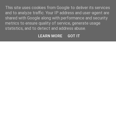
This site uses cookies from Google to deliver its services
and to analyze traffic. Your IP address and user-agent are
shared with Google along with performance and security
metrics to ensure quality of service, generate usage
statistics, and to detect and address abuse.
LEARN MORE
GOT IT