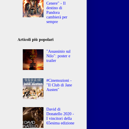
Cenere" - Il
destino di
Pandora
cambierà per
sempre
Articoli più popolari
"Assassinio sul
Nilo": poster e
trailer
#Cinemozioni -
"Il Club di Jane
Austen"
David di
Donatello 2020 -
I vincitori della
65esima edizione