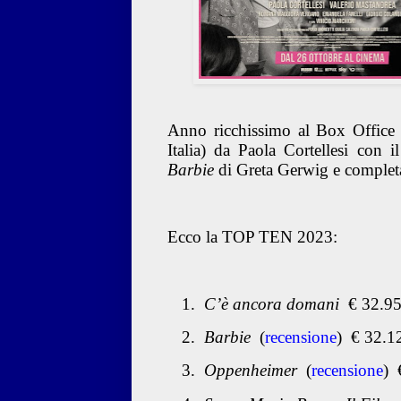
Anno ricchissimo al Box Office i
Italia) da Paola Cortellesi con 
Barbie
di Greta Gerwig e completa
Ecco la TOP TEN 2023:
1.
C’è ancora domani
€ 32.9
2.
Barbie
(
recensione
)
€ 32.1
3.
Oppenheimer
(
recensione
) 