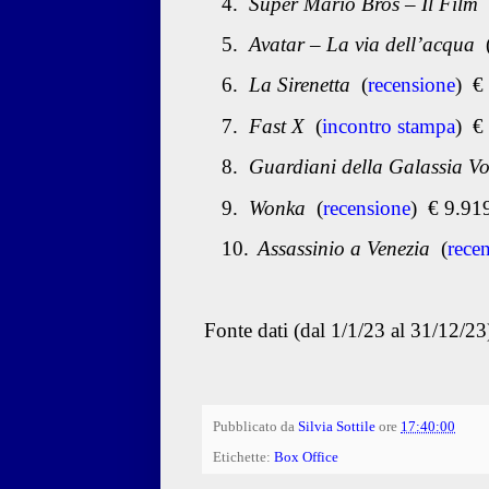
4.
Super Mario Bros – Il Film
5.
Avatar – La via dell’acqua
6.
La Sirenetta
(
recensione
)
€
7.
Fast X
(
incontro stampa
)
€
8.
Guardiani della Galassia Vo
9.
Wonka
(
recensione
)
€ 9.91
10.
Assassinio a Venezia
(
rece
Fonte dati (dal 1/1/23 al 31/12/2
Pubblicato da
Silvia Sottile
ore
17:40:00
Etichette:
Box Office