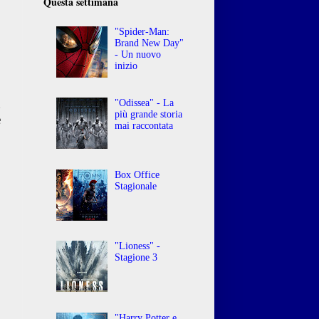
Questa settimana
"Spider-Man:
Brand New Day"
- Un nuovo
inizio
n
"Odissea" - La
più grande storia
e
mai raccontata
Box Office
Stagionale
"Lioness" -
Stagione 3
"Harry Potter e