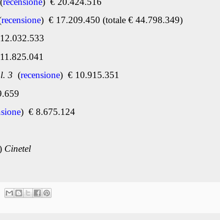
(
recensione
)
€ 20.424.516
(
recensione
) € 17.209.450 (totale € 44.798.349)
 12.032.533
 11.825.041
l. 3
(
recensione
)
€ 10.915.351
9.659
nsione
) € 8.675.124
3)
Cinetel