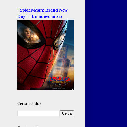
"Spider-Man: Brand New
Day" - Un nuovo inizio
Cerca nel sito