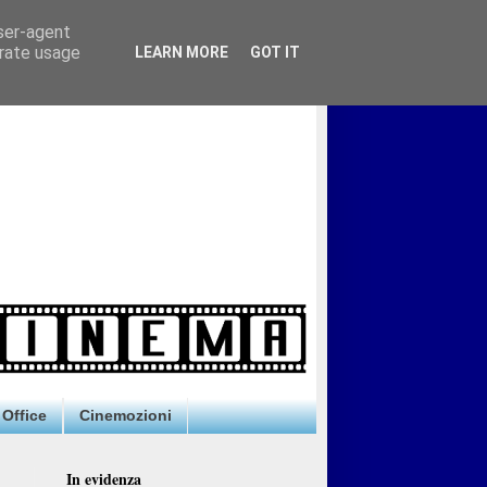
user-agent
erate usage
LEARN MORE
GOT IT
Office
Cinemozioni
In evidenza