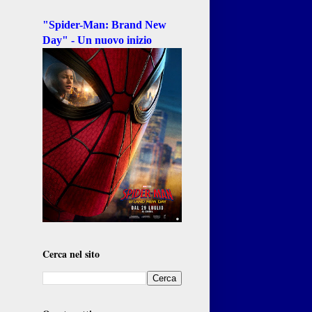
"Spider-Man: Brand New
Day" - Un nuovo inizio
Cerca nel sito