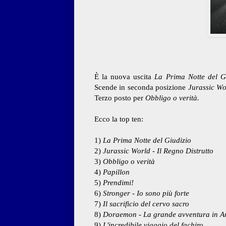
È la nuova uscita
La Prima Notte del G
Scende in seconda posizione
Jurassic Wo
Terzo posto per
Obbligo o verità.
Ecco la top ten:
1)
La Prima Notte del Giudizio
2)
Jurassic World - Il Regno Distrutto
3)
Obbligo o verità
4)
Papillon
5)
Prendimi!
6)
Stronger - Io sono più forte
7)
Il sacrificio del cervo sacro
8)
Doraemon - La grande avventura in An
9)
L'incredibile viaggio del fachiro