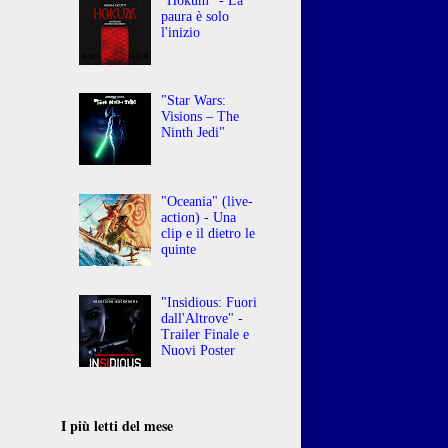
"Hokum" - La
paura è solo
l'inizio
"Star Wars:
Visions – The
Ninth Jedi"
"Oceania" (live-
action) - Una
clip e il dietro le
quinte
"Insidious: Fuori
dall'Altrove" -
Trailer Finale e
Nuovi Poster
I più letti del mese