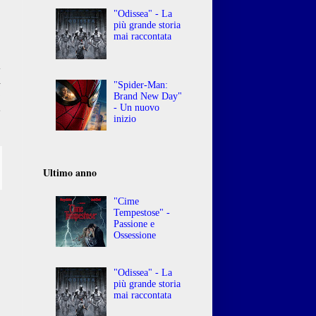
"Odissea" - La
più grande storia
mai raccontata
a
i
"Spider-Man:
o
Brand New Day"
- Un nuovo
e
inizio
Ultimo anno
"Cime
Tempestose" -
Passione e
Ossessione
"Odissea" - La
più grande storia
mai raccontata