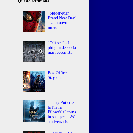
Questa settimana
"Spider-Man:
Brand New Day"
- Un nuovo
inizio
"Odissea" - La
.
più grande storia
.
mai raccontata
Box Office
Stagionale
"Harry Potter e
la Pietra
Filosofale" torna
in sala per il 25°
anniversario