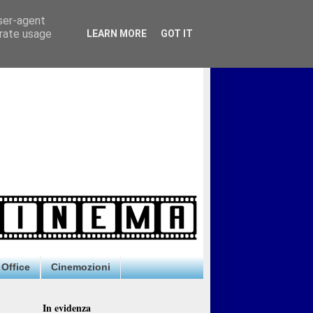
user-agent
erate usage
LEARN MORE
GOT IT
Office
Cinemozioni
In evidenza