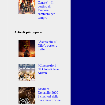
Cenere" - Il
destino di
Pandora
cambierà per
sempre
Articoli più popolari
"Assassinio sul
Nilo": poster e
trailer
#Cinemozioni -
"Il Club di Jane
Austen"
David di
Donatello 2020 -
I vincitori della
65esima edizione