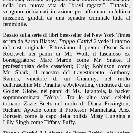
nella loro nuova vita da "bravi ragazzi". Tuttavia,
vengono richiamati in azione per affrontare un'ultima
missione, guidati da una squadra criminale tutta al
femminile.
Basato sulla serie di libri best-seller del New York Times
scritta da Aaron Blabey,
Troppo Cattivi 2
vede il ritorno
del cast originale. Ritroviamo il premio Oscar Sam
Rockwell nei panni di Mr. Wolf, il fascinoso ex
borseggiatore; Marc Maron come Mr. Snake, il
professionista delle casseforti; Craig Robinson come
Mr. Shark, il maestro del travestimento; Anthony
Ramos, vincitore di un Grammy, nel ruolo
dell'irascibile Mr. Piranha; e Awkwafina, vincitrice di un
Golden Globe, nei panni di Ms. Tarantola, la hacker
soprannominata "Webs". Tra le altre voci celebri
tornano Zazie Beetz nel ruolo di Diana Foxington,
Richard Ayoade come il Professor Marmellata, Alex
Borstein come la capo della polizia Misty Luggins e
Lilly Singh come Tiffany Fuffy.